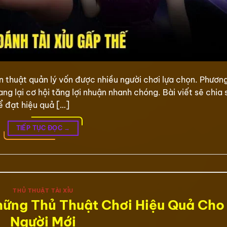
n thuật quản lý vốn được nhiều người chơi lựa chọn. Phươn
ng lại cơ hội tăng lợi nhuận nhanh chóng. Bài viết sẽ chia 
ể đạt hiệu quả […]
TIẾP TỤC ĐỌC
→
THỦ THUẬT TÀI XỈU
Những Thủ Thuật Chơi Hiệu Quả Cho
Người Mới