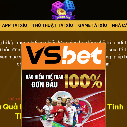
APP TÀI XỈU
THỦ THUẬT TÀI XỈU
GAME TÀI XỈU
NHÀ CÁ
g bí kíp, mẹo chơi và chiến lược giúp bạn làm chủ trò chơi
 cơ bản đến nâng cao, cùng những phân tích chuyên sâu để tố
×
yên mục sẽ mang đến thông tin hữu ích, dễ áp dụng, giúp 
chơi
Tài Xỉu
một cách thông minh, an toàn!
Xem thêm:
Game Tài Xỉu
THỦ THUẬT TÀI XỈU
u Quả Để Bảo Vệ Tài Chính Và Tinh
Thần