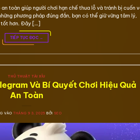
 an toàn giúp người chơi hạn chế thua lỗ và tránh bị cuốn 
hững phương pháp đúng đắn, bạn có thể giữ vững tâm lý,
h tốt hơn. Đây […]
TIẾP TỤC ĐỌC
→
THỦ THUẬT TÀI XỈU
legram Và Bí Quyết Chơi Hiệu Quả
An Toàn
G VÀO
THÁNG 9 3, 2025
BỞI
SEO