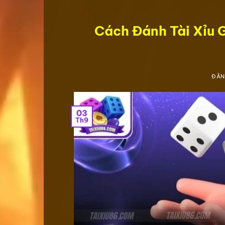
Cách Đánh Tài Xỉu 
ĐĂN
03
Th9