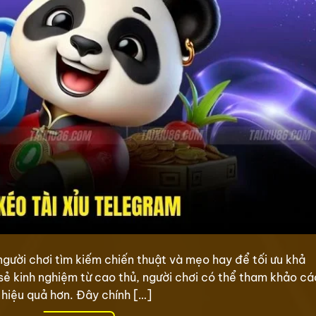
 người chơi tìm kiếm chiến thuật và mẹo hay để tối ưu khả
sẻ kinh nghiệm từ cao thủ, người chơi có thể tham khảo c
 hiệu quả hơn. Đây chính […]