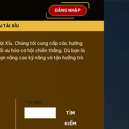
ĐĂNG NHẬP
I TÀI XỈU
 Tài Xỉu. Chúng tôi cung cấp các hướng
i ưu hóa cơ hội chiến thắng. Dù bạn là
bạn nâng cao kỹ năng và tận hưởng trò
Tìm kiếm
TÌM
KIẾM