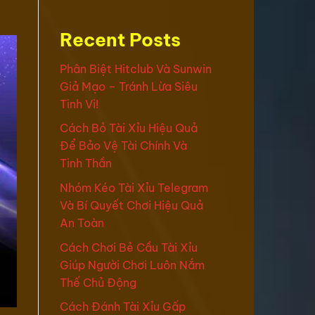
Recent Posts
Phân Biệt Hitclub Và Sunwin
Giả Mạo – Tránh Lừa Siêu
Tinh Vi!
Cách Bỏ Tài Xỉu Hiệu Quả
Để Bảo Vệ Tài Chính Và
Tinh Thần
Nhóm Kéo Tài Xỉu Telegram
Và Bí Quyết Chơi Hiệu Quả
An Toàn
Cách Chơi Bẻ Cầu Tài Xỉu
Giúp Người Chơi Luôn Nắm
Thế Chủ Động
Cách Đánh Tài Xỉu Gấp