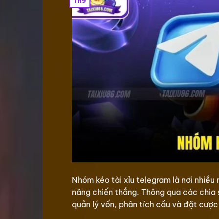
Th9
Nhóm kéo tài xỉu telegram là nơi nhiều
năng chiến thắng. Thông qua các chia 
quản lý vốn, phân tích cầu và đặt cược