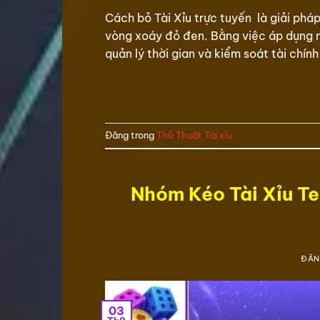
Cách bỏ Tài Xỉu trực tuyến là giải pháp
vòng xoáy đỏ đen. Bằng việc áp dụng n
quản lý thời gian và kiểm soát tài chín
Đăng trong
Thủ Thuật Tài xỉu
Nhóm Kéo Tài Xỉu Te
ĐĂN
03