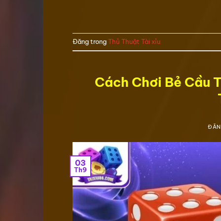
Đăng trong
Thủ Thuật Tài xỉu
Cách Chơi Bẻ Cầu T
ĐĂN
03
Th9