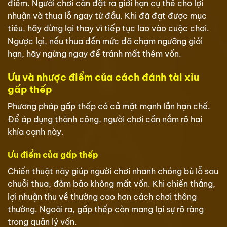
điểm. Người chơi cần đặt ra giới hạn cụ thể cho lợi
nhuận và thua lỗ ngay từ đầu. Khi đã đạt được mục
tiêu, hãy dừng lại thay vì tiếp tục lao vào cuộc chơi.
Ngược lại, nếu thua đến mức đã chạm ngưỡng giới
hạn, hãy ngừng ngay để tránh mất thêm vốn.
Ưu và nhược điểm của cách đánh tài xỉu
gấp thếp
Phương pháp gấp thếp có cả mặt mạnh lẫn hạn chế.
Để áp dụng thành công, người chơi cần nắm rõ hai
khía cạnh này.
Ưu điểm của gấp thếp
Chiến thuật này giúp người chơi nhanh chóng bù lỗ sau
chuỗi thua, đảm bảo không mất vốn. Khi chiến thắng,
lợi nhuận thu về thường cao hơn cách chơi thông
thường. Ngoài ra, gấp thếp còn mang lại sự rõ ràng
trong quản lý vốn.