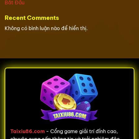
Bắt Đầu
Recent Comments
Không có bình luận nào để hiển thị.
Taixiu86.com
- Cổng game giải trí đỉnh cao,
chuyên cung cấp thông tin và trải nghiệm độc