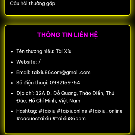
Câu hỏi thường gặp
THÔNG TIN LIÊN HỆ
Tên thương hiệu: Tài Xỉu
Website: /
Email:
taixiu86com@gmail.com
Số điện thoại: 0982159764
Địa chỉ: 32A Đ. Đỗ Quang, Thảo Điền, Thủ
Đức, Hồ Chí Minh, Việt Nam
Hashtag: #taixiu #taixiuonline #taixiu_online
#cacuoctaixiu #taixiu86com