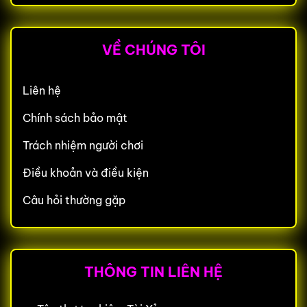
VỀ CHÚNG TÔI
Liên hệ
Chính sách bảo mật
Trách nhiệm người chơi
Điều khoản và điều kiện
Câu hỏi thường gặp
THÔNG TIN LIÊN HỆ