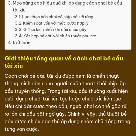
Mẹo nâng cao hiệu quả khi áp dụng cách chơi bẻ cầu
tài xỉu
Lựa chọn bàn chơi có nhịp cầu rõ ràng
Kiểm soát vốn với mức cược hợp lý
Giữ sự kiên nhẫn khi cầu chưa gãy
Kết hợp bẻ cầu với chiến thuật phụ trợ
Kết luận
Giới thiệu tổng quan về cách chơi bẻ cầu
tài xỉu
Cách chơi bẻ cầu tài xỉu được xem là chiến thuật
thông minh dành cho người muốn thoát khỏi nhịp lặp
cầu truyền thống. Trong tài xỉu, cầu thường xuất hiện
dưới dạng chuỗi tài liên tục hoặc chuỗi xỉu liên tục.
Nếu chỉ đặt cược theo cầu, người chơi có thể gặp rủi
ro lớn khi cầu bất ngờ gãy. Chính vì vậy, thủ thuật bẻ
cầu được nhiều cao thủ áp dụng nhằm chủ động trong
từng ván cược.