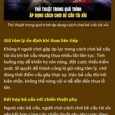
Thủ thuật trong quá trình áp dụng cách chơi bẻ cầu tài xỉu
Giữ tâm lý ổn định khi thua liên tiếp
Không ít người chơi gặp áp lực trong cách chơi bẻ cầu
tài xỉu khi bẻ cầu nhưng thua nhiều lần liên tục. Tình
huống này dễ khiến họ nôn nóng, đặt cược thiếu kiểm
soát. Bí quyết để thành công là giữ vững tâm lý, chờ
đúng thời điểm cầu gãy thực sự. Việc bẻ cầu đòi hỏi
kiên nhẫn, không thể nóng vội vì dễ dẫn đến thua lỗ
lớn.
Kết hợp bẻ cầu với chiến thuật phụ
Ngoài việc bẻ cầu, người chơi cách chơi bẻ cầu tài xỉu
nên kết hợp cùng các chiến thuật phụ như cược theo