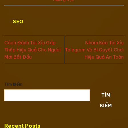
SEO
Cách Đánh Tài Xỉu Gấp
Nhóm Kéo Tài Xỉu
Thếp Hiệu Quả Cho Người
Telegram Và Bí Quyết Chơi
Mới Bắt Đầu
Hiệu Quả An Toàn
Tìm kiếm
TÌM
KIẾM
Recent Posts