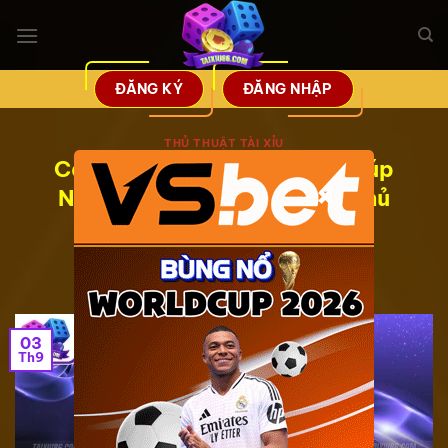
Bỏ
qua
nội
dung
ĐĂNG KÝ
ĐĂNG NHẬP
THỦ THUẬT TÀI XỈU
Cách Chơi Bẻ Cầu Tài Xỉu Giúp
×
Người Chơi Luôn Nắm Thế Chủ
Động
ĐĂNG VÀO
THÁNG 9 3, 2025
BỞI
SEO
03
Th9