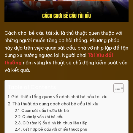
Cách chơi bẻ cầu tài xỉu là thủ thuật quen thuộc với
những người muốn tăng cơ hội thắng. Phương pháp
này dựa trên việc quan sát cầu, phá vỡ nhịp lặp để tận
dụng xu hướng ngược lại. Người chơi
Tài Xỉu đổi
thưởng
nắm vững kỹ thuật sẽ chủ động kiểm soát vốn
và kết quả.
Table of Contents
Giới thiệu tổng quan về cách chơi bẻ cầu tài xỉu
Thủ thuật áp dụng cách chơi bẻ cầu tài xỉu
Quan sát cầu trước khi bẻ
Quản lý vốn khi bẻ cầu
Giữ tâm lý ổn định khi thua liên tiếp
Kết hợp bẻ cầu với chiến thuật phụ