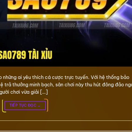
o những ai yêu thích cá cược trực tuyến. Với hệ thống bảo
lệ trả thưởng minh bạch, sân chơi này thu hút đông đảo ng
ười chơi vừa giải […]
TIẾP TỤC ĐỌC
→