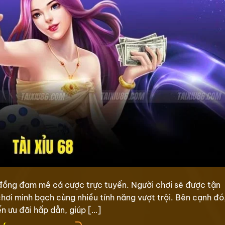
g đồng đam mê cá cược trực tuyến. Người chơi sẽ được tận
 chơi minh bạch cùng nhiều tính năng vượt trội. Bên cạnh đó
 ưu đãi hấp dẫn, giúp […]