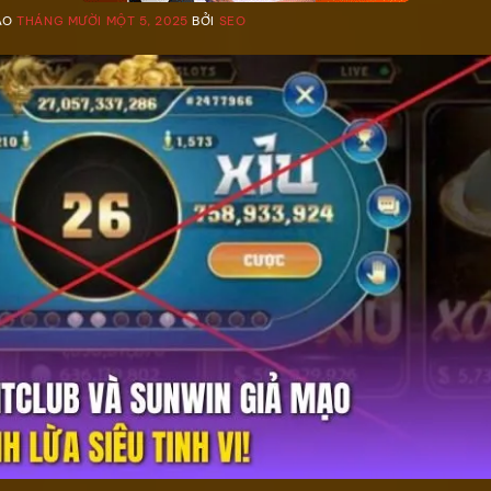
ÀO
THÁNG MƯỜI MỘT 5, 2025
BỞI
SEO