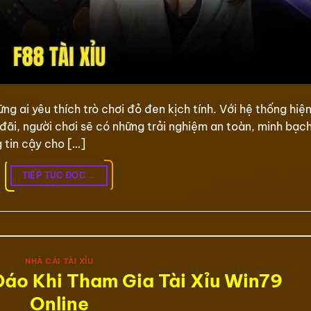
ng ai yêu thích trò chơi đỏ đen kịch tính. Với hệ thống hiệ
 đãi, người chơi sẽ có những trải nghiệm an toàn, minh bạc
 tin cậy cho […]
TIẾP TỤC ĐỌC
→
NHÀ CÁI TÀI XỈU
Đáo Khi Tham Gia Tài Xỉu Win79
Online