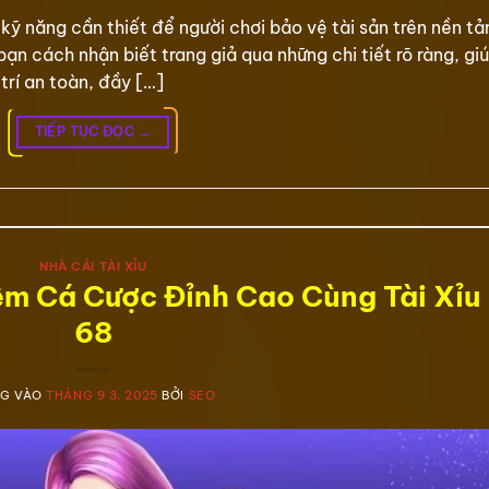
kỹ năng cần thiết để người chơi bảo vệ tài sản trên nền tả
ạn cách nhận biết trang giả qua những chi tiết rõ ràng, gi
 trí an toàn, đầy […]
TIẾP TỤC ĐỌC
→
NHÀ CÁI TÀI XỈU
ệm Cá Cược Đỉnh Cao Cùng Tài Xỉu
68
G VÀO
THÁNG 9 3, 2025
BỞI
SEO