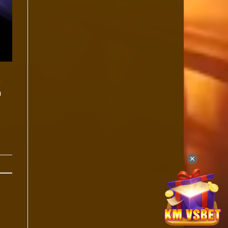
n
h
✕