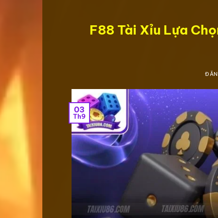
F88 Tài Xỉu Lựa Chọ
ĐĂN
03
Th9