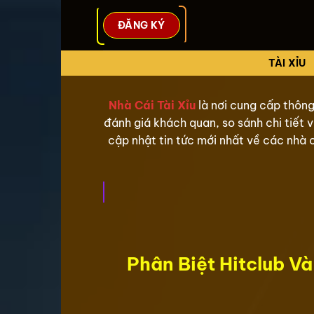
Bỏ
qua
ĐĂNG KÝ
nội
dung
TÀI XỈU
Nhà Cái Tài Xỉu
là nơi cung cấp thông
đánh giá khách quan, so sánh chi tiết 
cập nhật tin tức mới nhất về các nhà 
Phân Biệt Hitclub V