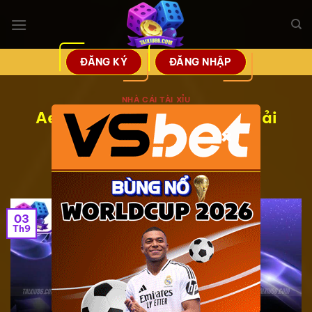
Bỏ
qua
nội
dung
ĐĂNG KÝ
ĐĂNG NHẬP
NHÀ CÁI TÀI XỈU
Ae789 Tài Xỉu Trải Nghiệm Giải
×
Trí An Toàn Và Hấp Dẫn
ĐĂNG VÀO
THÁNG 9 3, 2025
BỞI
SEO
03
Th9