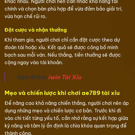
khác nhau. Người chơi nên cân nhắc khả năng tài
chính và chọn bàn phù hợp để vừa đảm bảo giải trí,
vừa hạn chế rủi ro.
Đặt cược và nhận thưởng
Khi tham gia, người chơi chỉ cần đặt cược theo dự
đoán tài hoặc xỉu. Kết quả sẽ được công bố minh
bạch sau mỗi ván. Nếu thắng, tiền thưởng sẽ được
cộng ngay vào tài khoản.
Xem thêm:
iwin Tài Xỉu
Mẹo và chiến lược khi chơi ae789 tài xỉu
Để nâng cao khả năng chiến thắng, người chơi nên áp
dụng những mẹo và chiến lược cơ bản. Trước khi đi
vào chi tiết từng yếu tố, cần nhớ rằng sự kết hợp giữa
kỹ năng và tâm lý ổn định là chìa khóa quan trọng để
thành công.