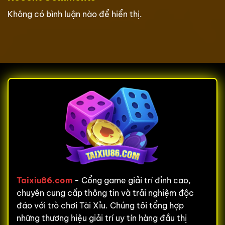
Không có bình luận nào để hiển thị.
Taixiu86.com
- Cổng game giải trí đỉnh cao,
chuyên cung cấp thông tin và trải nghiệm độc
đáo với trò chơi Tài Xỉu. Chúng tôi tổng hợp
những thương hiệu giải trí uy tín hàng đầu thị