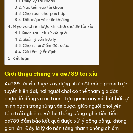
Đăng ký tài khoản
Nạp tiền vào tài khoản
Chọn bàn chơi phù hợp
Đặt cược và nhận thưởng
Mẹo và chiến lược khi chơi ae789 tài xỉu
Quan sát lịch sử kết quả
Quản lý vốn hợp lý
Chọn thời điểm đặt cược
Giữ tâm lý ổn định
Kết luận
Giới thiệu chung về ae789 tài xỉu
Ae789 tài xỉu được xây dựng như một cổng game trực
tuyến hiện đại, nơi người chơi có thể tham gia đặt
cược dễ dàng và an toàn. Tựa game này nổi bật bởi sự
minh bạch trong từng ván cược, giúp người chơi yên
tâm trải nghiệm. Với hệ thống công nghệ tiên tiến,
ae789 đảm bảo kết quả được xử lý công bằng, không
gian lận. Đây là lý do nền tảng nhanh chóng chiếm