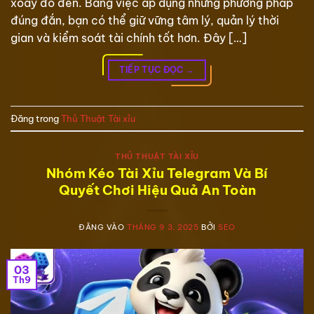
xoáy đỏ đen. Bằng việc áp dụng những phương pháp
đúng đắn, bạn có thể giữ vững tâm lý, quản lý thời
gian và kiểm soát tài chính tốt hơn. Đây […]
TIẾP TỤC ĐỌC
→
Đăng trong
Thủ Thuật Tài xỉu
THỦ THUẬT TÀI XỈU
Nhóm Kéo Tài Xỉu Telegram Và Bí
Quyết Chơi Hiệu Quả An Toàn
ĐĂNG VÀO
THÁNG 9 3, 2025
BỞI
SEO
03
Th9