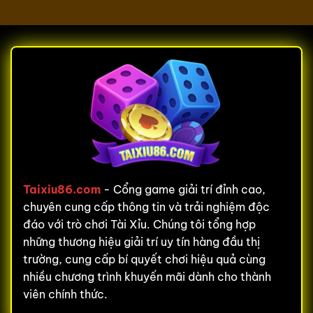
Taixiu86.com
- Cổng game giải trí đỉnh cao,
chuyên cung cấp thông tin và trải nghiệm độc
đáo với trò chơi Tài Xỉu. Chúng tôi tổng hợp
những thương hiệu giải trí uy tín hàng đầu thị
trường, cung cấp bí quyết chơi hiệu quả cùng
nhiều chương trình khuyến mãi dành cho thành
viên chính thức.