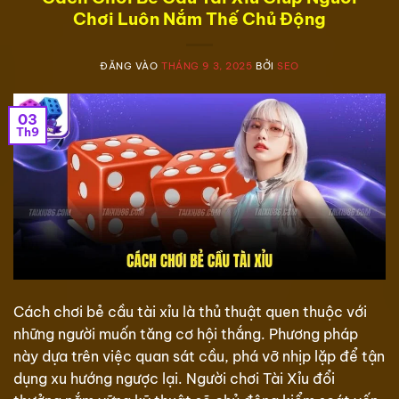
Chơi Luôn Nắm Thế Chủ Động
ĐĂNG VÀO
THÁNG 9 3, 2025
BỞI
SEO
03
Th9
Cách chơi bẻ cầu tài xỉu là thủ thuật quen thuộc với
những người muốn tăng cơ hội thắng. Phương pháp
này dựa trên việc quan sát cầu, phá vỡ nhịp lặp để tận
dụng xu hướng ngược lại. Người chơi Tài Xỉu đổi