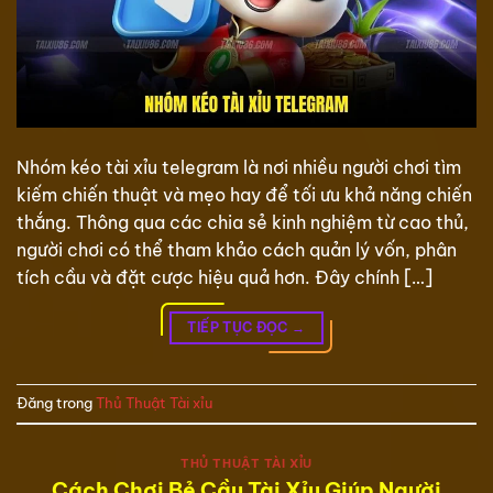
Nhóm kéo tài xỉu telegram là nơi nhiều người chơi tìm
kiếm chiến thuật và mẹo hay để tối ưu khả năng chiến
thắng. Thông qua các chia sẻ kinh nghiệm từ cao thủ,
người chơi có thể tham khảo cách quản lý vốn, phân
tích cầu và đặt cược hiệu quả hơn. Đây chính […]
TIẾP TỤC ĐỌC
→
Đăng trong
Thủ Thuật Tài xỉu
THỦ THUẬT TÀI XỈU
Cách Chơi Bẻ Cầu Tài Xỉu Giúp Người