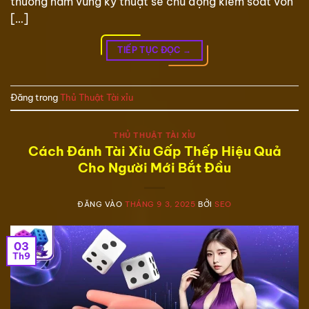
thưởng nắm vững kỹ thuật sẽ chủ động kiểm soát vốn
[…]
TIẾP TỤC ĐỌC
→
Đăng trong
Thủ Thuật Tài xỉu
THỦ THUẬT TÀI XỈU
Cách Đánh Tài Xỉu Gấp Thếp Hiệu Quả
Cho Người Mới Bắt Đầu
ĐĂNG VÀO
THÁNG 9 3, 2025
BỞI
SEO
03
Th9