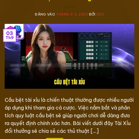
ĐĂNG VÀO
THÁNG 9 3, 2025
BỞI
SEO
03
Th9
Cầu bệt tài xỉu là chiến thuật thường được nhiều người
áp dụng khi tham gia cá cược. Việc nắm bắt và phân
tích quy luật cầu bệt sẽ giúp người chơi dễ dàng đưa
ra quyết định chính xác hơn. Bài viết dưới đây Tài Xỉu
đổi thưởng sẽ chia sẻ các thủ thuật […]