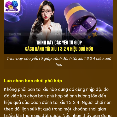
Trình bày các yếu tố giúp cách đánh tài xỉu 1 3 2 4 hiệu quả
hơn
Lựa chọn bàn chơi phù hợp
Không phải bàn tài xỉu nào cũng có cùng nhịp độ, do
đó việc lựa chọn bàn phù hợp sẽ ảnh hưởng lớn đến
hiệu quả của cách đánh tài xỉu 1 3 2 4. Người chơi nên
theo dõi lịch sử kết quả trong một khoảng thời gian
trước khi tham gia đặt cược. Nếu nhận thấy bàn đang