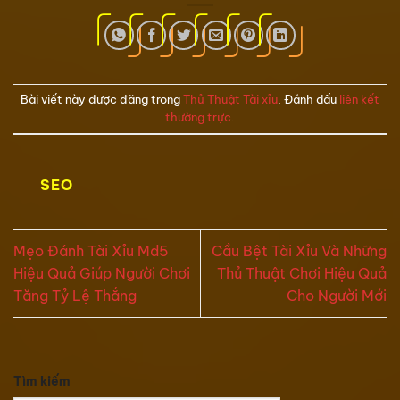
Bài viết này được đăng trong
Thủ Thuật Tài xỉu
. Đánh dấu
liên kết
thường trực
.
SEO
Mẹo Đánh Tài Xỉu Md5
Cầu Bệt Tài Xỉu Và Những
Hiệu Quả Giúp Người Chơi
Thủ Thuật Chơi Hiệu Quả
Tăng Tỷ Lệ Thắng
Cho Người Mới
Tìm kiếm