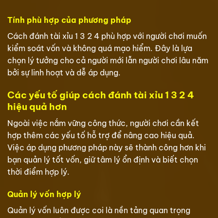
Tính phù hợp của phương pháp
Cách đánh tài xỉu 1 3 2 4 phù hợp với người chơi muốn
kiểm soát vốn và không quá mạo hiểm. Đây là lựa
chọn lý tưởng cho cả người mới lẫn người chơi lâu năm
bởi sự linh hoạt và dễ áp dụng.
Các yếu tố giúp cách đánh tài xỉu 1 3 2 4
hiệu quả hơn
Ngoài việc nắm vững công thức, người chơi cần kết
hợp thêm các yếu tố hỗ trợ để nâng cao hiệu quả.
Việc áp dụng phương pháp này sẽ thành công hơn khi
bạn quản lý tốt vốn, giữ tâm lý ổn định và biết chọn
thời điểm hợp lý.
Quản lý vốn hợp lý
Quản lý vốn luôn được coi là nền tảng quan trọng