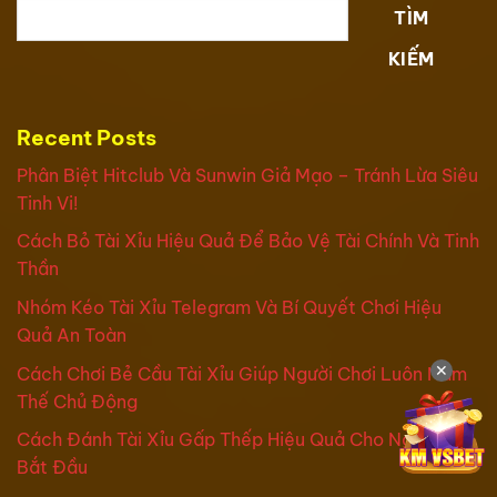
TÌM
KIẾM
Recent Posts
Phân Biệt Hitclub Và Sunwin Giả Mạo – Tránh Lừa Siêu
Tinh Vi!
Cách Bỏ Tài Xỉu Hiệu Quả Để Bảo Vệ Tài Chính Và Tinh
Thần
Nhóm Kéo Tài Xỉu Telegram Và Bí Quyết Chơi Hiệu
Quả An Toàn
✕
Cách Chơi Bẻ Cầu Tài Xỉu Giúp Người Chơi Luôn Nắm
Thế Chủ Động
Cách Đánh Tài Xỉu Gấp Thếp Hiệu Quả Cho Người Mới
Bắt Đầu