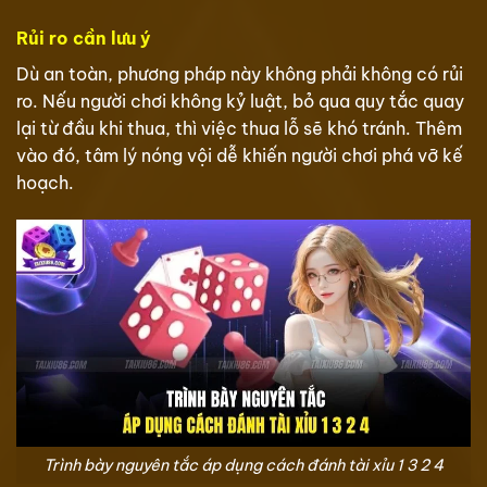
Rủi ro cần lưu ý
Dù an toàn, phương pháp này không phải không có rủi
ro. Nếu người chơi không kỷ luật, bỏ qua quy tắc quay
lại từ đầu khi thua, thì việc thua lỗ sẽ khó tránh. Thêm
vào đó, tâm lý nóng vội dễ khiến người chơi phá vỡ kế
hoạch.
Trình bày nguyên tắc áp dụng cách đánh tài xỉu 1 3 2 4