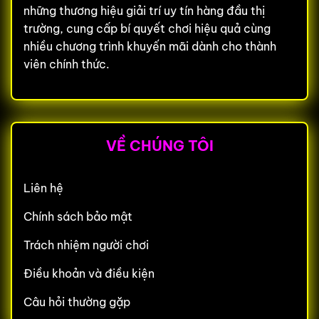
những thương hiệu giải trí uy tín hàng đầu thị
trường, cung cấp bí quyết chơi hiệu quả cùng
nhiều chương trình khuyến mãi dành cho thành
viên chính thức.
VỀ CHÚNG TÔI
Liên hệ
Chính sách bảo mật
Trách nhiệm người chơi
Điều khoản và điều kiện
Câu hỏi thường gặp