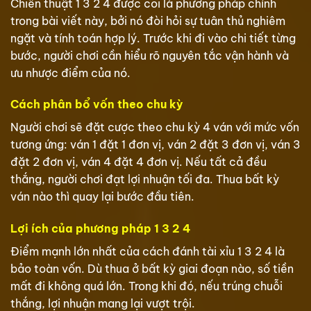
Chiến thuật 1 3 2 4 được coi là phương pháp chính
trong bài viết này, bởi nó đòi hỏi sự tuân thủ nghiêm
ngặt và tính toán hợp lý. Trước khi đi vào chi tiết từng
bước, người chơi cần hiểu rõ nguyên tắc vận hành và
ưu nhược điểm của nó.
Cách phân bổ vốn theo chu kỳ
Người chơi sẽ đặt cược theo chu kỳ 4 ván với mức vốn
tương ứng: ván 1 đặt 1 đơn vị, ván 2 đặt 3 đơn vị, ván 3
đặt 2 đơn vị, ván 4 đặt 4 đơn vị. Nếu tất cả đều
thắng, người chơi đạt lợi nhuận tối đa. Thua bất kỳ
ván nào thì quay lại bước đầu tiên.
Lợi ích của phương pháp 1 3 2 4
Điểm mạnh lớn nhất của cách đánh tài xỉu 1 3 2 4 là
bảo toàn vốn. Dù thua ở bất kỳ giai đoạn nào, số tiền
mất đi không quá lớn. Trong khi đó, nếu trúng chuỗi
thắng, lợi nhuận mang lại vượt trội.