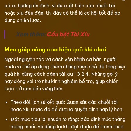
có xu hướng ổn định, ví dụ xuất hiện các chuỗi tài
hoặc xỉu đều đặn, thì đây có thể là cơ hội tốt để áp
dụng chiến lược.
Xem thêm:
Cầu bệt Tài Xỉu
Mẹo giúp nâng cao hiệu quả khi chơi
Ngoài nguyên tắc và cách vận hành cơ bản, người
chơi có thể áp dụng thêm những mẹo nhỏ để tăng hiệu
quả khi dùng cách đánh tài xỉu 1 3 2 4. Những gợi ý
này đóng vai trò như kinh nghiệm bổ trợ, giúp chiến
lược trở nên bền vững hơn.
Theo dõi lịch sử kết quả: Quan sát các chuỗi tài
hoặc xỉu trước đó để đưa ra quyết định hợp lý hơn.
Đặt mục tiêu lợi nhuận rõ ràng: Xác định mức thắng
mong muốn và dừng lại khi đạt được để tránh thua