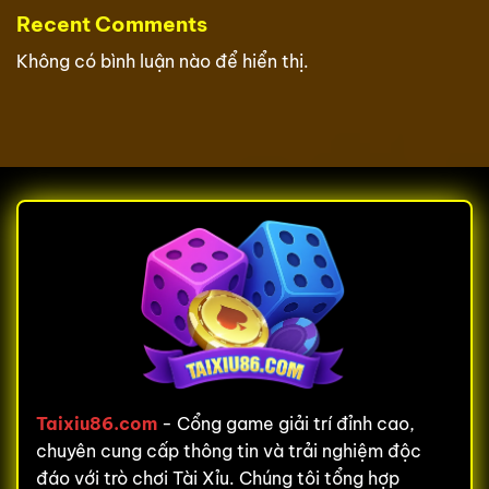
Recent Comments
Không có bình luận nào để hiển thị.
Taixiu86.com
- Cổng game giải trí đỉnh cao,
chuyên cung cấp thông tin và trải nghiệm độc
đáo với trò chơi Tài Xỉu. Chúng tôi tổng hợp