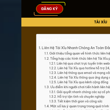
Bỏ
qua
ĐĂNG KÝ
nội
dung
TÀI XỈU
Table of Contents
Liên Hệ Tài Xỉu Nhanh Chóng An Toàn Đả
Giới thiệu tổng quan về hình thức liên hệ
Tổng hợp các hình thức liên hệ Tài Xỉu 
Liên hệ qua chat trực tuyến trên web
Liên hệ Tài Xỉu qua hotline hỗ trợ 2
Liên hệ thông qua email và mạng xã
Liên hệ Tài Xỉu thông qua ứng dụng 
Liên hệ Tài Xỉu qua kênh cộng đồng
Ưu điểm khi người chơi tiến hành liên hệ
Giải quyết nhanh chóng các sự cố ph
Hỗ trợ tận tình và chuyên nghiệp
Tiết kiệm thời gian và công sức
Một số lưu ý quan trọng trong quá trình t