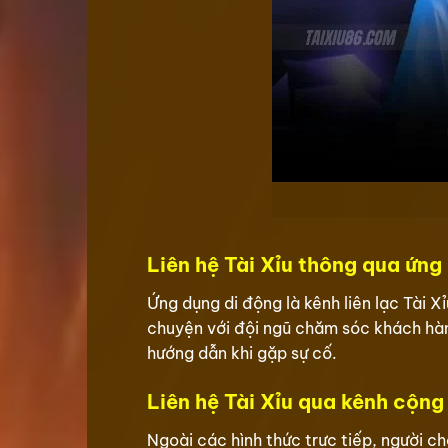
Liên hệ Tài Xỉu thông qua ứng
Ứng dụng di động là kênh liên lạc Tài Xỉ
chuyện với đội ngũ chăm sóc khách hàng
hướng dẫn khi gặp sự cố.
Liên hệ Tài Xỉu qua kênh cộn
Ngoài các hình thức trực tiếp, người c