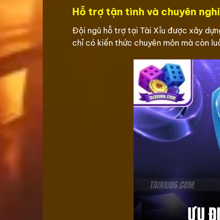
Hỗ trợ tận tình và chuyên ngh
Đội ngũ hỗ trợ tại Tài Xỉu được xây dựn
chỉ có kiến thức chuyên môn mà còn luô