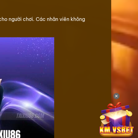
 cho người chơi. Các nhân viên không
✕