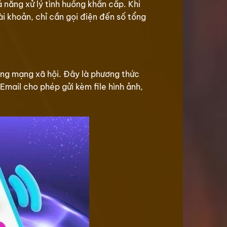
ả năng xử lý tình huống khẩn cấp. Khi
i khoản, chỉ cần gọi điện đến số tổng
tảng mạng xã hội. Đây là phương thức
Email cho phép gửi kèm file hình ảnh,