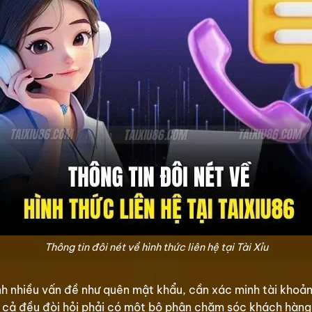
Thông tin đôi nét về hình thức liên hệ tại Tài Xỉu
inh nhiều vấn đề như quên mật khẩu, cần xác minh tài khoả
ất cả đều đòi hỏi phải có một bộ phận chăm sóc khách hàng 