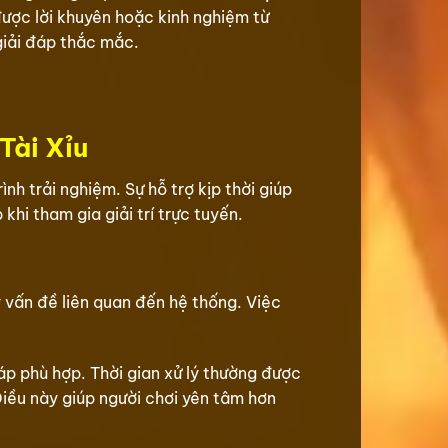
được lời khuyên hoặc kinh nghiệm từ
 giải đáp thắc mắc.
 Tài Xỉu
ình trải nghiệm. Sự hỗ trợ kịp thời giúp
hi tham gia giải trí trực tuyến.
y vấn đề liên quan đến hệ thống. Việc
áp phù hợp. Thời gian xử lý thường được
Điều này giúp người chơi yên tâm hơn