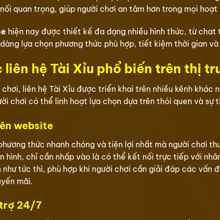
ầu nối quan trọng, giúp người chơi an tâm hơn trong mọi hoạ
ne
hiện nay được thiết kế đa dạng nhiều hình thức, từ chat 
ễ dàng lựa chọn phương thức phù hợp, tiết kiệm thời gian và
liên hệ Tài Xỉu phổ biến trên thị t
hơi, liên hệ Tài Xỉu được triển khai trên nhiều kênh khác 
ời chơi có thể linh hoạt lựa chọn dựa trên thói quen và sự 
rên website
 phương thức nhanh chóng và tiện lợi nhất mà người chơi th
 hình, chỉ cần nhấp vào là có thể kết nối trực tiếp với nhâ
n như tức thì, phù hợp khi người chơi cần giải đáp các vấn 
uyến mãi.
 trợ 24/7