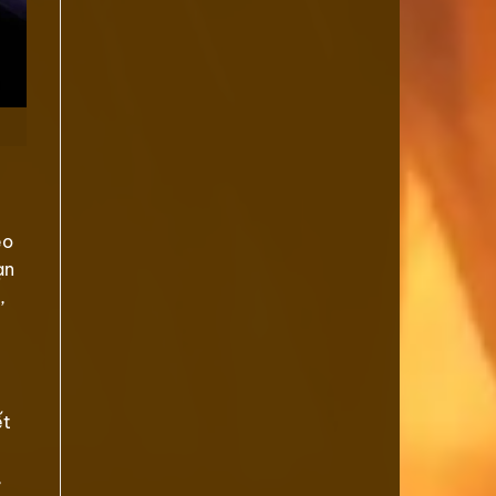
eo
ạn
,
ết
,