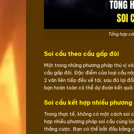
Tổng hợp các
Soi cầu theo cầu gấp đôi
Một trong những phương pháp thú vị và
cầu gấp đôi. Đặc điểm của loại cầu này 
2 ván liên tiếp đều về tài, sau đó lại đổ
bạn hoàn toàn có thể dự đoán kết quả c
Soi cầu kết hợp nhiều phương
Trong thực tế, không có một cách soi c
hợp nhiều phương pháp soi cầu cùng lúc
thắng cược. Bạn có thể bắt đầu bằng cá