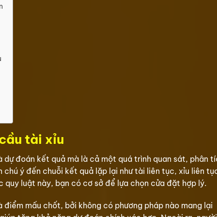
n
u
cầu tài xỉu
 dự đoán kết quả mà là cả một quá trình quan sát, phân t
chú ý đến chuỗi kết quả lặp lại như tài liên tục, xỉu liên tụ
 quy luật này, bạn có cơ sở để lựa chọn cửa đặt hợp lý.
là điểm mấu chốt, bởi không có phương pháp nào mang lại