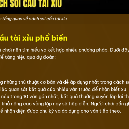
n tổng quan về cách soi cầu tài xỉu
u tài xỉu phổ biến
i chơi nên tìm hiểu và kết hợp nhiều phương pháp. Dưới đây
ể tăng hiệu quả dự đoán:
ong những thủ thuật cơ bản và dễ áp dụng nhất trong cách s
việc quan sát kết quả của nhiều ván trước để nhận biết xu
, nếu trong 10 ván gần nhất, kết quả thường xuyên lặp lại t
 thì khả năng cao vòng lặp này sẽ tiếp diễn. Người chơi cần g
t để nhận diện được chu kỳ và áp dụng cho ván tiếp theo.