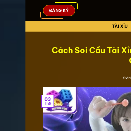
Bỏ
qua
ĐĂNG KÝ
nội
dung
TÀI XỈU
Cách Soi Cầu Tài Xỉ
ĐĂN
03
Th9