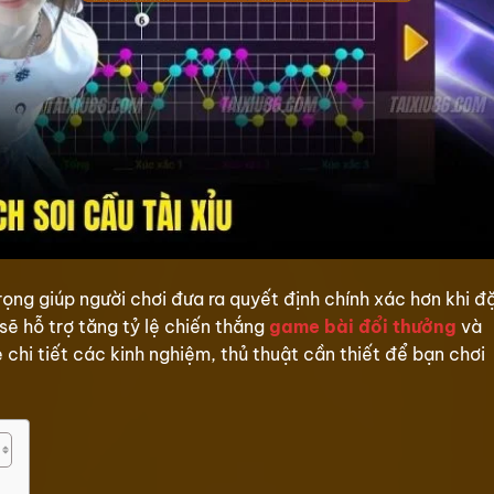
trọng giúp người chơi đưa ra quyết định chính xác hơn khi đ
ẽ hỗ trợ tăng tỷ lệ chiến thắng
game bài đổi thưởng
và
sẻ chi tiết các kinh nghiệm, thủ thuật cần thiết để bạn chơi