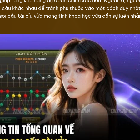
ỉ giúp tăng khả năng dự đoán chính xác hơn. Ngoài ra, người
i cầu khác nhau để tránh phụ thuộc vào một cách duy nhất
 soi cầu tài xỉu vừa mang tính khoa học vừa cần sự kiên nhẫ