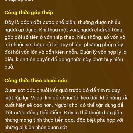
Công thức gấp thếp
Đây là cách đặt cược phổ biến, thường được nhiều
người áp dụng. Khi thua một ván, người chơi sẽ tăng
gấp đôi số tiền ở ván tiếp theo. Nếu thắng, số vốn và
lợi nhuận sẽ được bù lại. Tuy nhiên, phương pháp này
đòi hỏi vốn lớn và cần kiên nhẫn. Quản lý vốn hợp lý là
điều kiện tiên quyết để công thức này phát huy hiệu
quả.
Công thức theo chuỗi cầu
Quan sát các chuỗi kết quả trước đó để tìm ra quy
luật lặp lại. Ví dụ, khi có chuỗi tài kéo dài, khả năng xỉu
xuất hiện sẽ cao hơn. Người chơi có thể tận dụng để
đặt cược đúng thời điểm. Đây là thủ thuật đơn giản
nhưng mang tính thực tiễn cao, đặc biệt phù hợp với
những ai kiên nhẫn quan sát.