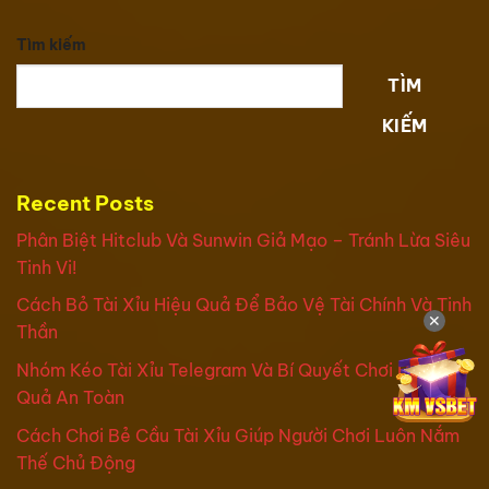
Tìm kiếm
TÌM
KIẾM
Recent Posts
Phân Biệt Hitclub Và Sunwin Giả Mạo – Tránh Lừa Siêu
Tinh Vi!
Cách Bỏ Tài Xỉu Hiệu Quả Để Bảo Vệ Tài Chính Và Tinh
✕
Thần
Nhóm Kéo Tài Xỉu Telegram Và Bí Quyết Chơi Hiệu
Quả An Toàn
Cách Chơi Bẻ Cầu Tài Xỉu Giúp Người Chơi Luôn Nắm
Thế Chủ Động