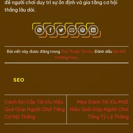
để người chơi duy trì sự ổn định và gia tăng cơ hội
thắng lâu dài.
Bài viết này được đăng trong
Thủ Thuật Tài xỉu
. Đánh dấu
liên kết
thường trực
.
SEO
Cách Soi Cầu Tài Xỉu Hiệu
Mẹo Đánh Tài Xỉu Md5
Quả Giúp Người Chơi Tăng
Hiệu Quả Giúp Người Chơi
Cơ Hội Thắng
Tăng Tỷ Lệ Thắng