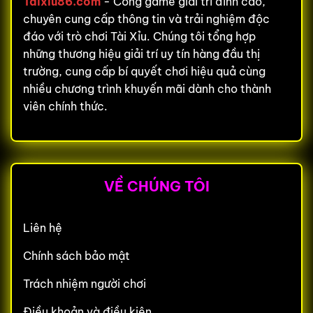
Taixiu86.com
- Cổng game giải trí đỉnh cao,
chuyên cung cấp thông tin và trải nghiệm độc
đáo với trò chơi Tài Xỉu. Chúng tôi tổng hợp
những thương hiệu giải trí uy tín hàng đầu thị
trường, cung cấp bí quyết chơi hiệu quả cùng
nhiều chương trình khuyến mãi dành cho thành
viên chính thức.
VỀ CHÚNG TÔI
Liên hệ
Chính sách bảo mật
Trách nhiệm người chơi
Điều khoản và điều kiện