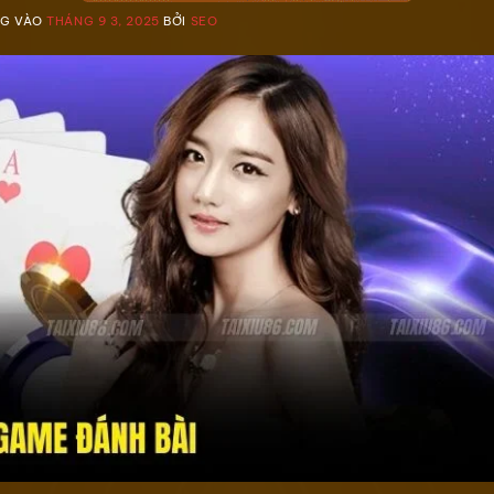
G VÀO
THÁNG 9 3, 2025
BỞI
SEO