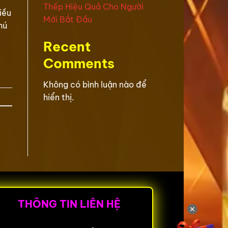
Thếp Hiệu Quả Cho Người
iều
Mới Bắt Đầu
hú
Recent
Comments
Không có bình luận nào để
hiển thị.
THÔNG TIN LIÊN HỆ
✕