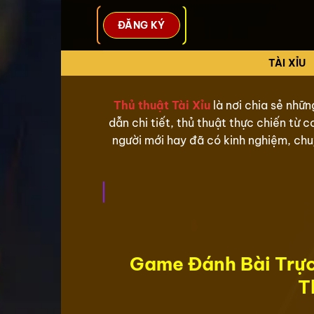
Bỏ
qua
ĐĂNG KÝ
nội
dung
TÀI XỈU
Thủ thuật Tài Xỉu
là nơi chia sẻ nhữn
dẫn chi tiết, thủ thuật thực chiến từ
người mới hay đã có kinh nghiệm, chu
Game Đánh Bài Trực
T