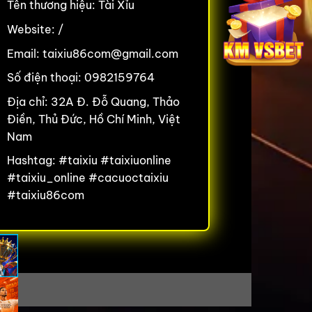
Tên thương hiệu: Tài Xỉu
Website: /
Email:
taixiu86com@gmail.com
Số điện thoại: 0982159764
Địa chỉ: 32A Đ. Đỗ Quang, Thảo
Điền, Thủ Đức, Hồ Chí Minh, Việt
Nam
Hashtag: #taixiu #taixiuonline
#taixiu_online #cacuoctaixiu
#taixiu86com