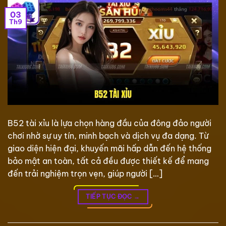
03
Th9
B52 tài xỉu là lựa chọn hàng đầu của đông đảo người
chơi nhờ sự uy tín, minh bạch và dịch vụ đa dạng. Từ
giao diện hiện đại, khuyến mãi hấp dẫn đến hệ thống
bảo mật an toàn, tất cả đều được thiết kế để mang
đến trải nghiệm trọn vẹn, giúp người […]
TIẾP TỤC ĐỌC
→