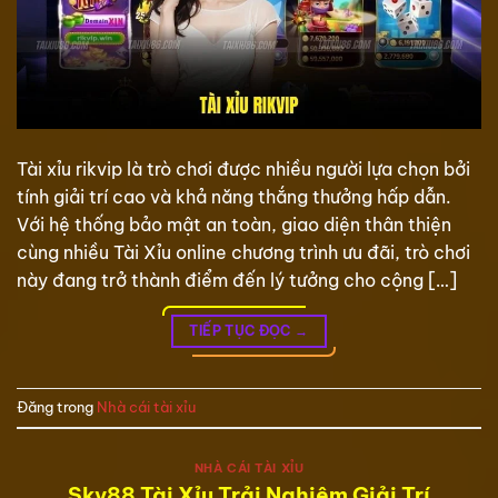
Tài xỉu rikvip là trò chơi được nhiều người lựa chọn bởi
tính giải trí cao và khả năng thắng thưởng hấp dẫn.
Với hệ thống bảo mật an toàn, giao diện thân thiện
cùng nhiều Tài Xỉu online chương trình ưu đãi, trò chơi
này đang trở thành điểm đến lý tưởng cho cộng […]
TIẾP TỤC ĐỌC
→
Đăng trong
Nhà cái tài xỉu
NHÀ CÁI TÀI XỈU
Sky88 Tài Xỉu Trải Nghiệm Giải Trí