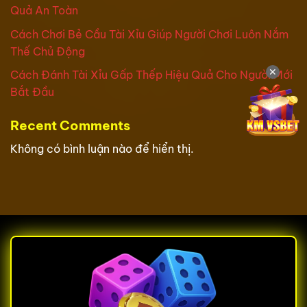
Quả An Toàn
Cách Chơi Bẻ Cầu Tài Xỉu Giúp Người Chơi Luôn Nắm
Thế Chủ Động
✕
Cách Đánh Tài Xỉu Gấp Thếp Hiệu Quả Cho Người Mới
Bắt Đầu
Recent Comments
Không có bình luận nào để hiển thị.