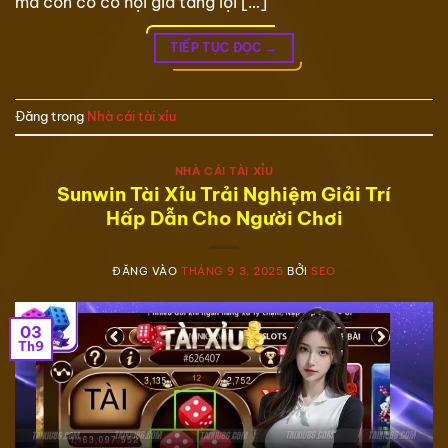
mà còn có cơ hội gia tăng lợi […]
TIẾP TỤC ĐỌC
→
Đăng trong
Nhà cái tài xỉu
NHÀ CÁI TÀI XỈU
Sunwin Tài Xỉu Trải Nghiệm Giải Trí
Hấp Dẫn Cho Người Chơi
ĐĂNG VÀO
THÁNG 9 3, 2025
BỞI
SEO
03
Th9