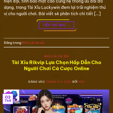
hiện đại, tính bảo mật cao cùng hệ thống ưu đãi đa
dạng, trang Tài Xỉu Luckywin đem lại trải nghiệm thú
vị cho người chơi. Bài viết sẽ phân tích chi tiết […]
TIẾP TỤC ĐỌC
→
Đăng trong
Nhà cái tài xỉu
NHÀ CÁI TÀI XỈU
Tài Xỉu Rikvip Lựa Chọn Hấp Dẫn Cho
Người Chơi Cá Cược Online
ĐĂNG VÀO
THÁNG 9 3, 2025
BỞI
SEO
03
Th9