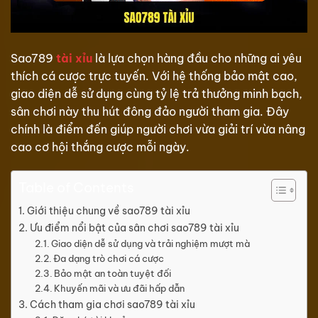
Sao789
tài xỉu
là lựa chọn hàng đầu cho những ai yêu
thích cá cược trực tuyến. Với hệ thống bảo mật cao,
giao diện dễ sử dụng cùng tỷ lệ trả thưởng minh bạch,
sân chơi này thu hút đông đảo người tham gia. Đây
chính là điểm đến giúp người chơi vừa giải trí vừa nâng
cao cơ hội thắng cược mỗi ngày.
Table of Contents
Giới thiệu chung về sao789 tài xỉu
Ưu điểm nổi bật của sân chơi sao789 tài xỉu
Giao diện dễ sử dụng và trải nghiệm mượt mà
Đa dạng trò chơi cá cược
Bảo mật an toàn tuyệt đối
Khuyến mãi và ưu đãi hấp dẫn
Cách tham gia chơi sao789 tài xỉu