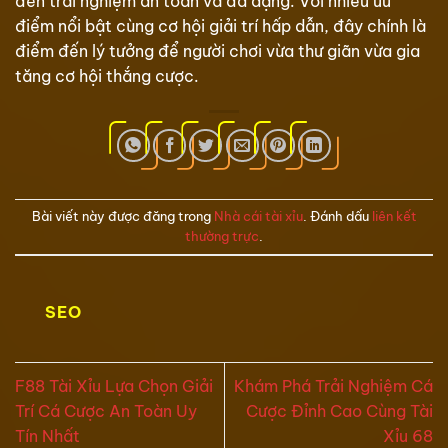
đến trải nghiệm an toàn và đa dạng. Với nhiều ưu
điểm nổi bật cùng cơ hội giải trí hấp dẫn, đây chính là
điểm đến lý tưởng để người chơi vừa thư giãn vừa gia
tăng cơ hội thắng cược.
Bài viết này được đăng trong
Nhà cái tài xỉu
. Đánh dấu
liên kết
thường trực
.
SEO
F88 Tài Xỉu Lựa Chọn Giải
Khám Phá Trải Nghiệm Cá
Trí Cá Cược An Toàn Uy
Cược Đỉnh Cao Cùng Tài
Tín Nhất
Xỉu 68