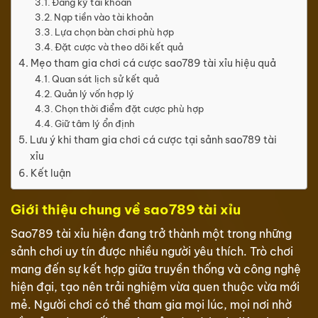
Đăng ký tài khoản
Nạp tiền vào tài khoản
Lựa chọn bàn chơi phù hợp
Đặt cược và theo dõi kết quả
Mẹo tham gia chơi cá cược sao789 tài xỉu hiệu quả
Quan sát lịch sử kết quả
Quản lý vốn hợp lý
Chọn thời điểm đặt cược phù hợp
Giữ tâm lý ổn định
Lưu ý khi tham gia chơi cá cược tại sảnh sao789 tài
xỉu
Kết luận
Giới thiệu chung về sao789 tài xỉu
Sao789 tài xỉu hiện đang trở thành một trong những
sảnh chơi uy tín được nhiều người yêu thích. Trò chơi
mang đến sự kết hợp giữa truyền thống và công nghệ
hiện đại, tạo nên trải nghiệm vừa quen thuộc vừa mới
mẻ. Người chơi có thể tham gia mọi lúc, mọi nơi nhờ