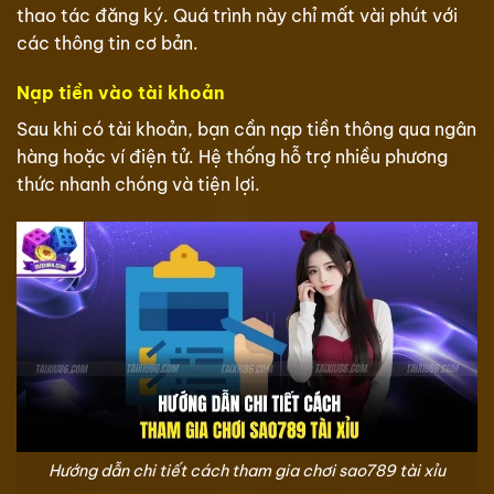
thao tác đăng ký. Quá trình này chỉ mất vài phút với
các thông tin cơ bản.
Nạp tiền vào tài khoản
Sau khi có tài khoản, bạn cần nạp tiền thông qua ngân
hàng hoặc ví điện tử. Hệ thống hỗ trợ nhiều phương
thức nhanh chóng và tiện lợi.
Hướng dẫn chi tiết cách tham gia chơi sao789 tài xỉu