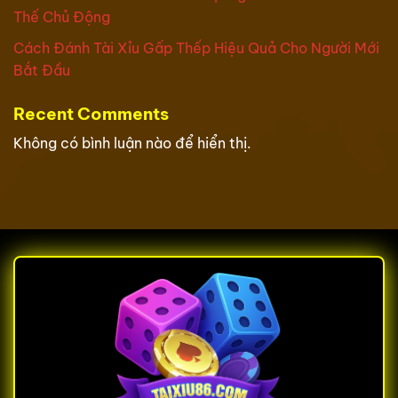
Thế Chủ Động
Cách Đánh Tài Xỉu Gấp Thếp Hiệu Quả Cho Người Mới
Bắt Đầu
Recent Comments
Không có bình luận nào để hiển thị.