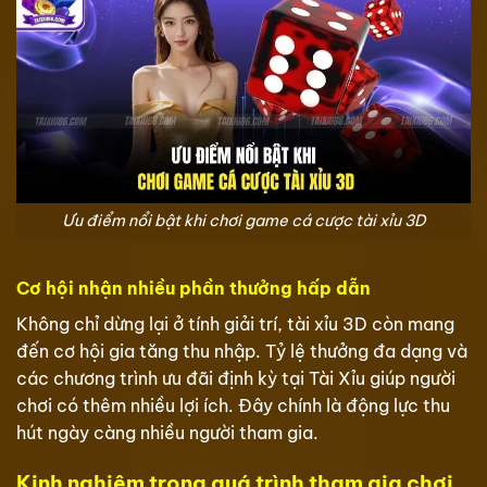
Ưu điểm nổi bật khi chơi game cá cược tài xỉu 3D
Cơ hội nhận nhiều phần thưởng hấp dẫn
Không chỉ dừng lại ở tính giải trí, tài xỉu 3D còn mang
đến cơ hội gia tăng thu nhập. Tỷ lệ thưởng đa dạng và
các chương trình ưu đãi định kỳ tại Tài Xỉu giúp người
chơi có thêm nhiều lợi ích. Đây chính là động lực thu
hút ngày càng nhiều người tham gia.
Kinh nghiệm trong quá trình tham gia chơi