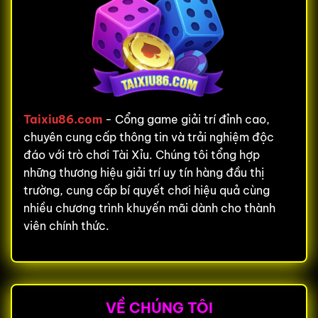
Taixiu86.com
- Cổng game giải trí đỉnh cao,
chuyên cung cấp thông tin và trải nghiệm độc
đáo với trò chơi Tài Xỉu. Chúng tôi tổng hợp
những thương hiệu giải trí uy tín hàng đầu thị
trường, cung cấp bí quyết chơi hiệu quả cùng
nhiều chương trình khuyến mãi dành cho thành
viên chính thức.
VỀ CHÚNG TÔI