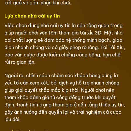
kết quả và cảm nhận khi chơi.
Lựa chọn nhà cái uy tín
Việc chọn đúng nhà cái uy tín là nền tảng quan trọng
giúp người chơi yên tâm tham gia tài xỉu 3D. Một nhà
cái chất lượng sẽ đảm bảo hệ thống minh bạch, giao
dịch nhanh chóng và có giấy phép rõ ràng. Tại Tài Xỉu,
các ván cược được kiểm chứng công bằng, hạn chế
rủi ro gian lận.
Ngoài ra, chính sách chăm sóc khách hàng cũng là
yếu tố cần xem xét, bởi dịch vụ hỗ trợ nhanh chóng
giúp giải quyết thắc mắc kịp thời. Người chơi nên
tham khảo đánh giá từ cộng đồng trước khi quyết
định, tránh tình trạng tham gia ở nền tảng thiếu uy tín,
gây ảnh hưởng đến quyền lợi và trải nghiệm cá cược
lâu dài.