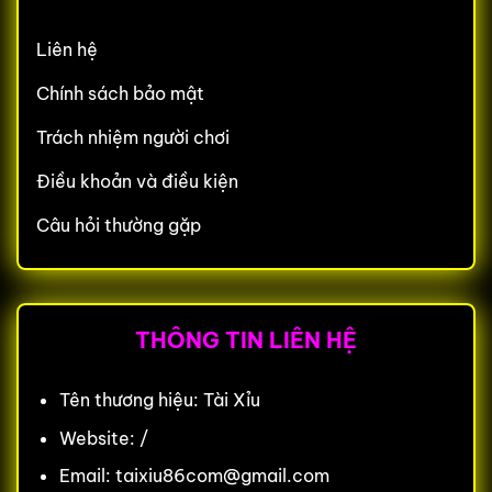
Liên hệ
Chính sách bảo mật
Trách nhiệm người chơi
Điều khoản và điều kiện
Câu hỏi thường gặp
THÔNG TIN LIÊN HỆ
Tên thương hiệu: Tài Xỉu
Website: /
Email:
taixiu86com@gmail.com