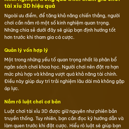
tài xỉu 3D hiệu quả
Ngoài ưu điểm, để tăng khả năng chiến thắng, người
chơi cần nắm rõ một số kinh nghiệm quan trọng.
Những chia sẻ dưới đây sẽ giúp bạn định hướng tốt
hơn trước khi tham gia cá cược.
Quản lý vốn hợp lý
Một trong những yếu tố quan trọng nhất là phân bổ
ngân sách chơi khoa học. Người chơi nên đặt ra hạn
mức phù hợp và không vượt quá khả năng tài chính.
Điều này giúp duy trì trải nghiệm lâu dài mà không gặp
áp lực.
Nắm rõ luật chơi cơ bản
Luật chơi tài xỉu 3D được giữ nguyên như phiên bản
truyền thống. Tuy nhiên, bạn cần đọc kỹ hướng dẫn và
làm quen trước khi đặt cược. Hiểu rõ luật sẽ giúp bạn