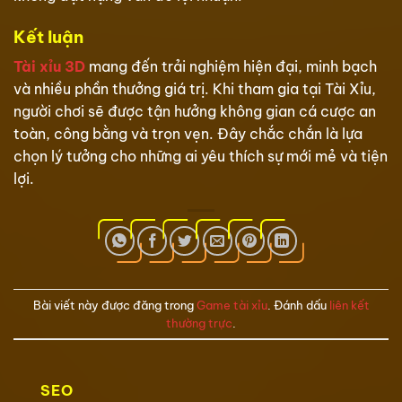
Kết luận
Tài xỉu 3D
mang đến trải nghiệm hiện đại, minh bạch
và nhiều phần thưởng giá trị. Khi tham gia tại Tài Xỉu,
người chơi sẽ được tận hưởng không gian cá cược an
toàn, công bằng và trọn vẹn. Đây chắc chắn là lựa
chọn lý tưởng cho những ai yêu thích sự mới mẻ và tiện
lợi.
Bài viết này được đăng trong
Game tài xỉu
. Đánh dấu
liên kết
thường trực
.
SEO