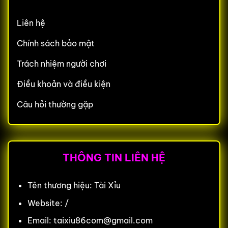
Liên hệ
Chính sách bảo mật
Trách nhiệm người chơi
Điều khoản và điều kiện
Câu hỏi thường gặp
THÔNG TIN LIÊN HỆ
Tên thương hiệu: Tài Xỉu
Website: /
Email:
taixiu86com@gmail.com