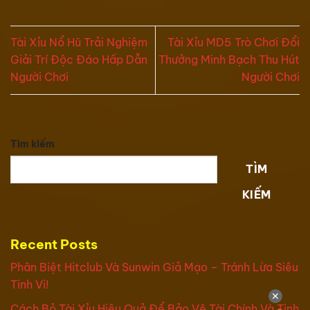
Tài Xỉu Nổ Hũ Trải Nghiệm
Tài Xỉu MD5 Trò Chơi Đổi
Giải Trí Độc Đáo Hấp Dẫn
Thưởng Minh Bạch Thu Hút
Người Chơi
Người Chơi
Tìm kiếm
TÌM
KIẾM
Recent Posts
Phân Biệt Hitclub Và Sunwin Giả Mạo – Tránh Lừa Siêu
Tinh Vi!
✕
Cách Bỏ Tài Xỉu Hiệu Quả Để Bảo Vệ Tài Chính Và Tinh