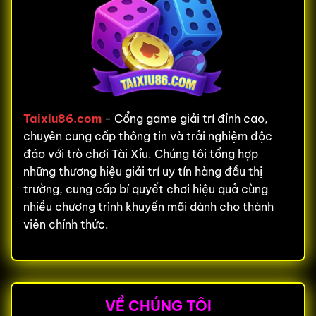
Taixiu86.com
- Cổng game giải trí đỉnh cao,
chuyên cung cấp thông tin và trải nghiệm độc
đáo với trò chơi Tài Xỉu. Chúng tôi tổng hợp
những thương hiệu giải trí uy tín hàng đầu thị
trường, cung cấp bí quyết chơi hiệu quả cùng
nhiều chương trình khuyến mãi dành cho thành
viên chính thức.
VỀ CHÚNG TÔI