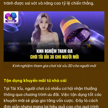
tránh được sai sót và nâng cao tỷ lệ chiến thắng.
Kinh nghiệm tham gia chơi tài xỉu 3D cho người mới
Tận dụng khuyến mãi từ nhà cái
Tại Tài Xỉu, người chơi có nhiều cơ hội nhận thưởng
thông qua chương trình ưu đãi. Việc tận dụng tốt các
khuyến mãi sẽ giúp gia tăng vốn cược. Đây là cách
đơn giản nhưng mang lại hiệu quả cao cho quá trình