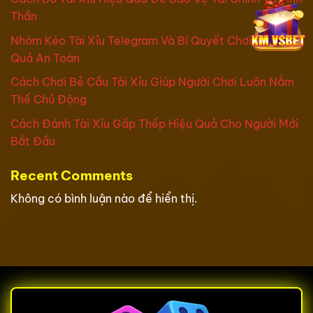
Thần
Nhóm Kéo Tài Xỉu Telegram Và Bí Quyết Chơi Hiệu
Quả An Toàn
Cách Chơi Bẻ Cầu Tài Xỉu Giúp Người Chơi Luôn Nắm
Thế Chủ Động
Cách Đánh Tài Xỉu Gấp Thếp Hiệu Quả Cho Người Mới
Bắt Đầu
Recent Comments
Không có bình luận nào để hiển thị.