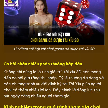
Ưu điểm nổi bật khi chơi game cá cược tài xỉu 3D
Cơ hội nhận nhiều phần thưởng hấp dẫn
Không chỉ dừng lại ở tính giải trí, tài xỉu 3D còn mang
đến cơ hội gia tăng thu nhập. Tỷ lệ thưởng đa dạng và
các chương trình ưu đãi định kỳ tại Tài Xỉu giúp người
chơi có thêm nhiều lợi ích. Đây chính là động lực thu
hút ngày càng nhiều người tham gia.
Kinh nghiệm trong quá trình tham gia chơi