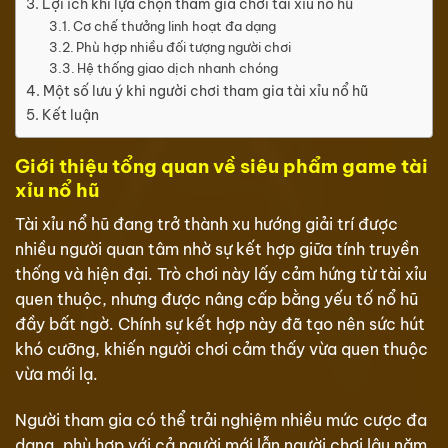
Lợi ích khi lựa chọn tham gia chơi tài xỉu nổ hũ
Cơ chế thưởng linh hoạt đa dạng
Phù hợp nhiều đối tượng người chơi
Hệ thống giao dịch nhanh chóng
Một số lưu ý khi người chơi tham gia tài xỉu nổ hũ
Kết luận
Giới thiệu tổng quan về siêu phẩm game tài
xỉu nổ hũ
Tài xỉu nổ hũ đang trở thành xu hướng giải trí được
nhiều người quan tâm nhờ sự kết hợp giữa tính truyền
thống và hiện đại. Trò chơi này lấy cảm hứng từ tài xỉu
quen thuộc, nhưng được nâng cấp bằng yếu tố nổ hũ
đầy bất ngờ. Chính sự kết hợp này đã tạo nên sức hút
khó cưỡng, khiến người chơi cảm thấy vừa quen thuộc
vừa mới lạ.
Người tham gia có thể trải nghiệm nhiều mức cược đa
dạng, phù hợp với cả người mới lẫn người chơi lâu năm.