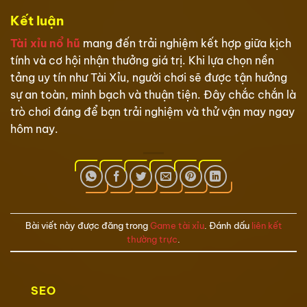
Kết luận
Tài xỉu nổ hũ
mang đến trải nghiệm kết hợp giữa kịch
tính và cơ hội nhận thưởng giá trị. Khi lựa chọn nền
tảng uy tín như Tài Xỉu, người chơi sẽ được tận hưởng
sự an toàn, minh bạch và thuận tiện. Đây chắc chắn là
trò chơi đáng để bạn trải nghiệm và thử vận may ngay
hôm nay.
Bài viết này được đăng trong
Game tài xỉu
. Đánh dấu
liên kết
thường trực
.
SEO