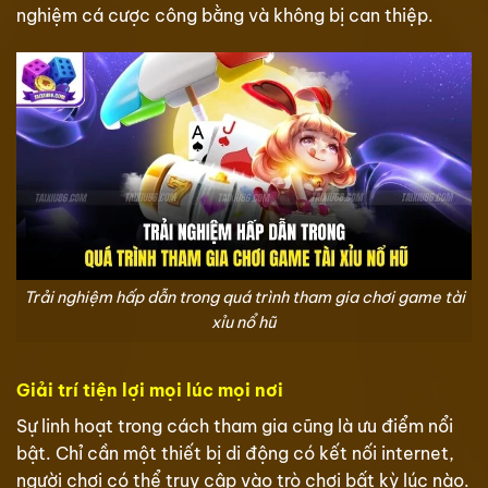
nghiệm cá cược công bằng và không bị can thiệp.
Trải nghiệm hấp dẫn trong quá trình tham gia chơi game tài
xỉu nổ hũ
Giải trí tiện lợi mọi lúc mọi nơi
Sự linh hoạt trong cách tham gia cũng là ưu điểm nổi
bật. Chỉ cần một thiết bị di động có kết nối internet,
người chơi có thể truy cập vào trò chơi bất kỳ lúc nào.