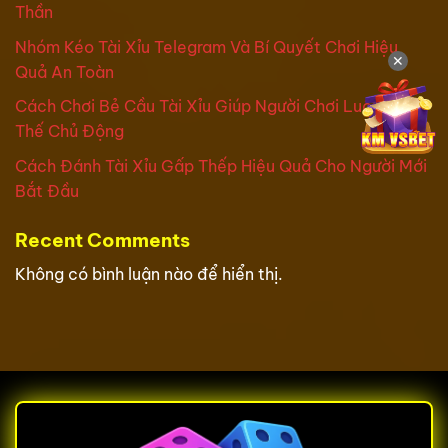
Thần
Nhóm Kéo Tài Xỉu Telegram Và Bí Quyết Chơi Hiệu
✕
Quả An Toàn
Cách Chơi Bẻ Cầu Tài Xỉu Giúp Người Chơi Luôn Nắm
Thế Chủ Động
Cách Đánh Tài Xỉu Gấp Thếp Hiệu Quả Cho Người Mới
Bắt Đầu
Recent Comments
Không có bình luận nào để hiển thị.