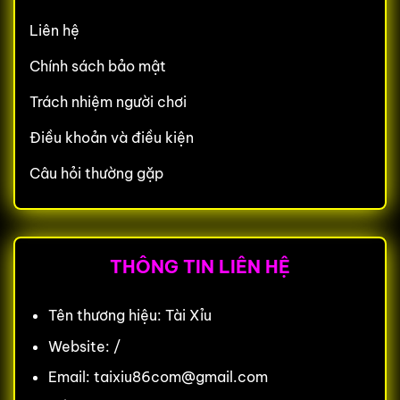
Liên hệ
Chính sách bảo mật
Trách nhiệm người chơi
Điều khoản và điều kiện
Câu hỏi thường gặp
THÔNG TIN LIÊN HỆ
Tên thương hiệu: Tài Xỉu
Website: /
Email:
taixiu86com@gmail.com