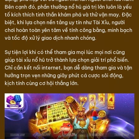
Bên cạnh đó, phần thưởng nổ hũ giá trị lớn luôn là yếu
tố kích thích tinh thần khám phá và thử vận may. Đặc
biệt, khi lựa chọn nền tảng uy tín như Tài Xỉu, người
chơi hoàn toàn yên tâm về tính công bằng, minh bạch
và tốc độ xử lý giao dịch nhanh chóng.
Sự tiện lợi khi có thể tham gia mọi lúc mọi nơi cũng
giúp tài xỉu nổ hũ trở thành lựa chọn giải trí phổ biến.
Chỉ cần kết nối internet, bạn dễ dàng tham gia và tận
hưởng trọn vẹn những giây phút cá cược sôi động,
kịch tính cùng cơ hội thắng lớn.