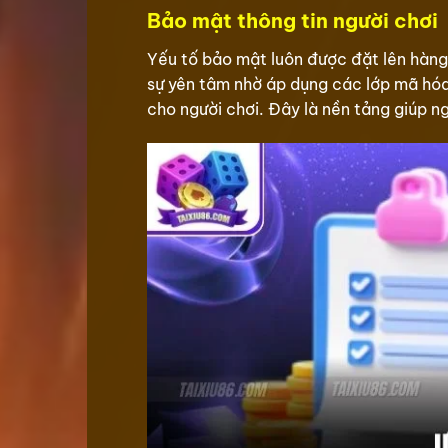
Bảo mật thông tin người chơi
Yếu tố bảo mật luôn được đặt lên hàng
sự yên tâm nhờ áp dụng các lớp mã hóa 
cho người chơi. Đây là nền tảng giúp ng