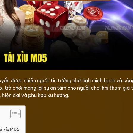
tuyến được nhiều người tin tưởng nhờ tính minh bạch và côn
 trò chơi mang lại sự an tâm cho người chơi khi tham gia t
n, hiện đại và phù hợp xu hướng.
ài xỉu MD5