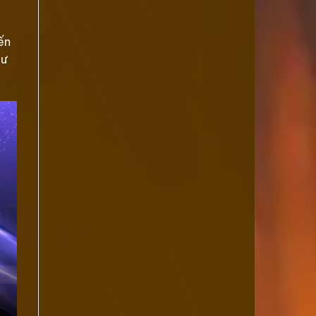
ến
tư