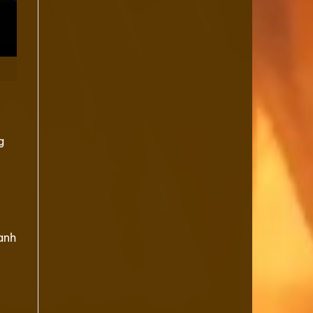
g
anh