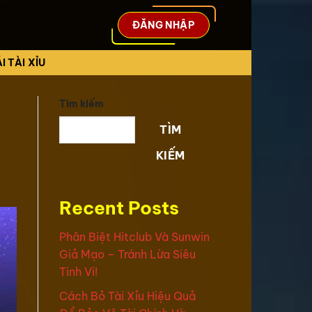
ĐĂNG NHẬP
I TÀI XỈU
Tìm kiếm
TÌM
KIẾM
Recent Posts
Phân Biệt Hitclub Và Sunwin
Giả Mạo – Tránh Lừa Siêu
Tinh Vi!
Cách Bỏ Tài Xỉu Hiệu Quả