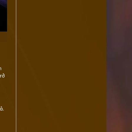
n
trở
ả.