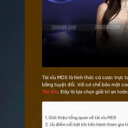
Tài xỉu MD5 là hình thức cá cược trực 
bằng tuyệt đối. Với cơ chế bảo mật cao,
Tài Xỉu
. Đây là lựa chọn giải trí an toà
Table of Contents
Giới thiệu tổng quan về tài xỉu MD5
Ưu điểm nổi bật khi tiến hành tham gia t