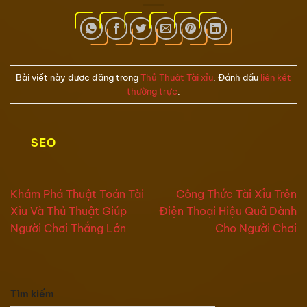
Bài viết này được đăng trong
Thủ Thuật Tài xỉu
. Đánh dấu
liên kết
thường trực
.
SEO
Khám Phá Thuật Toán Tài
Công Thức Tài Xỉu Trên
Xỉu Và Thủ Thuật Giúp
Điện Thoại Hiệu Quả Dành
Người Chơi Thắng Lớn
Cho Người Chơi
Tìm kiếm