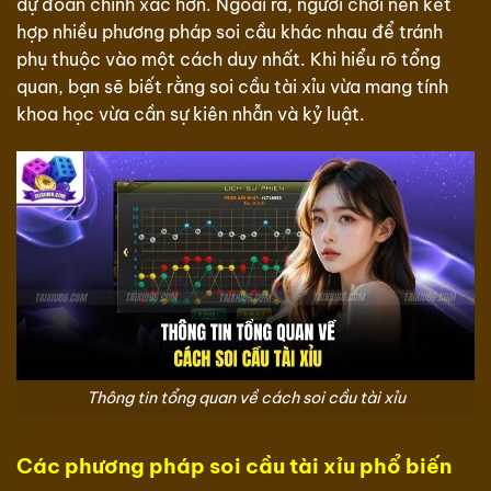
dự đoán chính xác hơn. Ngoài ra, người chơi nên kết
hợp nhiều phương pháp soi cầu khác nhau để tránh
phụ thuộc vào một cách duy nhất. Khi hiểu rõ tổng
quan, bạn sẽ biết rằng soi cầu tài xỉu vừa mang tính
khoa học vừa cần sự kiên nhẫn và kỷ luật.
Thông tin tổng quan về cách soi cầu tài xỉu
Các phương pháp soi cầu tài xỉu phổ biến