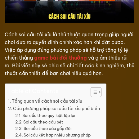
Cách soi cầu tài xỉu là thủ thuật quan trọng giúp người
chơi đưa ra quyết định chính xác hơn khi đặt cược.
Việc áp dụng đúng phương pháp sẽ hỗ trợ tăng tỷ lệ
chiến thắng
game bài đổi thưởng
và giảm thiểu rủi
ro. Bài viết này sẽ chia sẻ chi tiết các kinh nghiệm, thủ
thuật cần thiết để bạn chơi hiệu quả hơn.
Table of Contents
Tổng quan về cách soi cầu tài xỉu
Các phương pháp soi cầu tài xỉu phổ biến
Soi cầu theo quy luật lặp lại
Soi cầu theo cầu bệt
Soi cầu theo cầu gấp đôi
Soi cầu kết hợp nhiều phương pháp