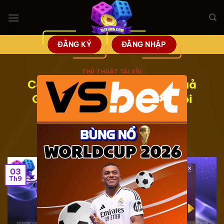
Bỏ
qua
nội
dung
ĐĂNG KÝ
ĐĂNG NHẬP
THỦ THUẬT TÀI XỈU
Cách Soi Cầu Tài Xỉu Hiệu Quả
×
Giúp Người Chơi Tăng Cơ Hội
Thắng
ĐĂNG VÀO
THÁNG 9 3, 2025
BỞI
SEO
03
Th9