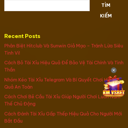
TÌM
KIẾM
Recent Posts
Phân Biệt Hitclub Và Sunwin Giả Mạo – Tránh Lừa Siêu
Tinh Vi!
Cách Bỏ Tài Xỉu Hiệu Quả Để Bảo Vệ Tài Chính Và Tinh
Thần
✕
Nhóm Kéo Tài Xỉu Telegram Và Bí Quyết Chơi Hiệu
Quả An Toàn
Cách Chơi Bẻ Cầu Tài Xỉu Giúp Người Chơi Luôn Nắm
Thế Chủ Động
Cách Đánh Tài Xỉu Gấp Thếp Hiệu Quả Cho Người Mới
Bắt Đầu