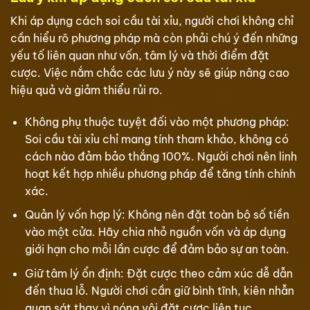
Khi áp dụng cách soi cầu tài xỉu, người chơi không chỉ
cần hiểu rõ phương pháp mà còn phải chú ý đến những
yếu tố liên quan như vốn, tâm lý và thời điểm đặt
cược. Việc nắm chắc các lưu ý này sẽ giúp nâng cao
hiệu quả và giảm thiểu rủi ro.
Không phụ thuộc tuyệt đối vào một phương pháp:
Soi cầu tài xỉu chỉ mang tính tham khảo, không có
cách nào đảm bảo thắng 100%. Người chơi nên linh
hoạt kết hợp nhiều phương pháp để tăng tính chính
xác.
Quản lý vốn hợp lý: Không nên đặt toàn bộ số tiền
vào một cửa. Hãy chia nhỏ nguồn vốn và áp dụng
giới hạn cho mỗi lần cược để đảm bảo sự an toàn.
Giữ tâm lý ổn định: Đặt cược theo cảm xúc dễ dẫn
đến thua lỗ. Người chơi cần giữ bình tĩnh, kiên nhẫn
quan sát thay vì nóng vội đặt cược liên tục.