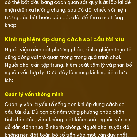
có thể bắt đầu bằng cách quan sát quy luật lặp lại để
nhận diện xu hướng chung, sau đó đối chiếu với hiện
tượng cầu bệt hoặc cầu gấp đôi để tìm ra sự trùng
khớp.
Kinh nghiệm áp dụng cách soi cầu tài xỉu
Ngoài việc nắm bắt phương pháp, kinh nghiệm thực tế
cũng đóng vai trò quan trọng trong quá trình chơi.
Người chơi cần tập trung, kiểm soát tâm lý và phân bổ
nguồn vốn hợp lý. Dưới đây là những kinh nghiệm hữu
ích:
Quản lý vốn thông minh
Quản lý vốn là yếu tố sống còn khi áp dụng cách soi
cầu tài xỉu. Dù bạn có nắm vững phương pháp phân
tích đến đâu, việc không biết kiểm soát nguồn vốn sẽ
dễ dẫn đến thua lỗ nhanh chóng. Người chơi tuyệt đối
không nên đặt toàn bộ số tiền vào một ván duy nhất.