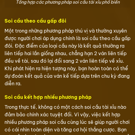
Tổng hợp các phương pháp soi cầu tài xỉu phổ biến
Soi cầu theo cầu gấp đôi
Một trong những phương pháp thú vị và thường xuyên
được người chơi áp dụng chính là soi cầu theo cầu gấp
đôi. Đặc điểm của loại cầu này là kết quả thường ra
liên tiếp hai lần giống nhau, chẳng hạn 2 ván liên tiếp
đều về tài, sau đó lại đổi sang 2 ván liên tiếp về xỉu.
Khi phát hiện ra hiện tượng này, bạn hoàn toàn có thể
dự đoán kết quả của ván kế tiếp dựa trên chu kỳ đang
diễn ra.
Soi cầu kết hợp nhiều phương pháp
Trong thực tế, không có một cách soi cầu tài xỉu nào
đảm bảo chính xác tuyệt đối. Vì vậy, việc kết hợp
nhiều phương pháp soi cầu cùng lúc sẽ giúp người chơi
có cái nhìn toàn diện và tăng cơ hội thắng cược. Bạn