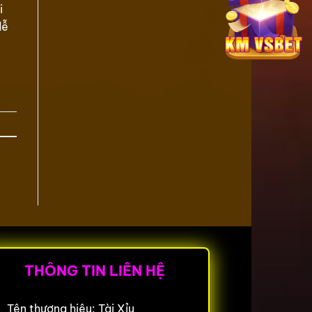
i
dễ
THÔNG TIN LIÊN HỆ
Tên thương hiệu: Tài Xỉu