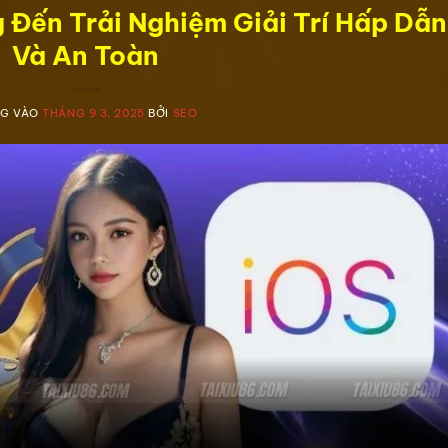
 Đến Trải Nghiệm Giải Trí Hấp Dẫn
Và An Toàn
G VÀO
THÁNG 9 3, 2025
BỞI
SEO