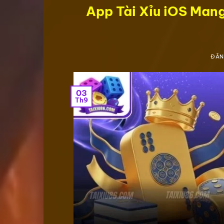
App Tài Xỉu iOS Mang
ĐĂN
03
Th9