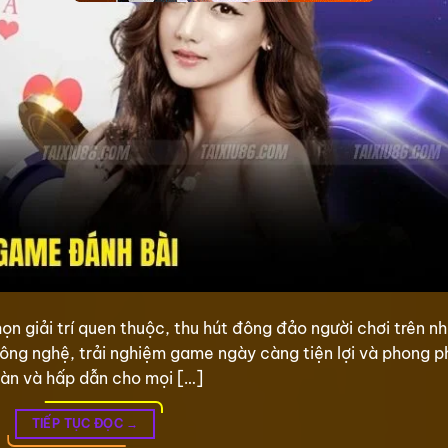
n giải trí quen thuộc, thu hút đông đảo người chơi trên nh
công nghệ, trải nghiệm game ngày càng tiện lợi và phong p
oàn và hấp dẫn cho mọi […]
TIẾP TỤC ĐỌC
→