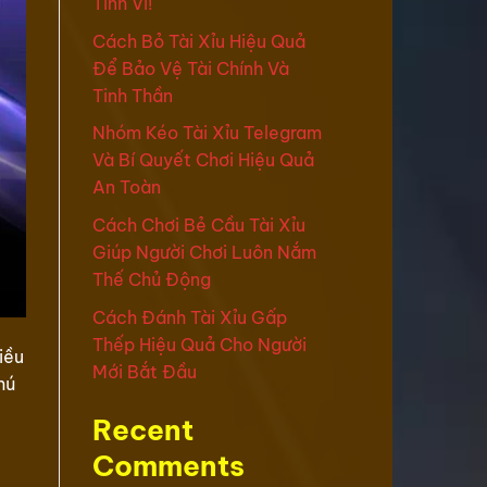
Tinh Vi!
Cách Bỏ Tài Xỉu Hiệu Quả
Để Bảo Vệ Tài Chính Và
Tinh Thần
Nhóm Kéo Tài Xỉu Telegram
Và Bí Quyết Chơi Hiệu Quả
An Toàn
Cách Chơi Bẻ Cầu Tài Xỉu
Giúp Người Chơi Luôn Nắm
Thế Chủ Động
Cách Đánh Tài Xỉu Gấp
Thếp Hiệu Quả Cho Người
iều
Mới Bắt Đầu
hú
Recent
Comments