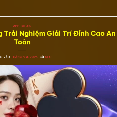
APP TÀI XỈU
 Trải Nghiệm Giải Trí Đỉnh Cao An
Toàn
G VÀO
THÁNG 9 3, 2025
BỞI
SEO