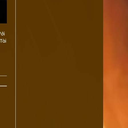
Với
Tài