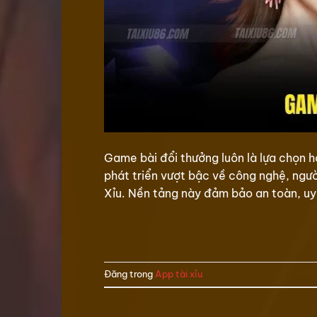
Game bài đổi thưởng luôn là lựa chọn h
phát triển vượt bậc về công nghệ, ngườ
Xỉu. Nền tảng này đảm bảo an toàn, uy
Đăng trong
App tài xỉu