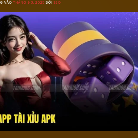
G VÀO
THÁNG 9 3, 2025
BỞI
SEO