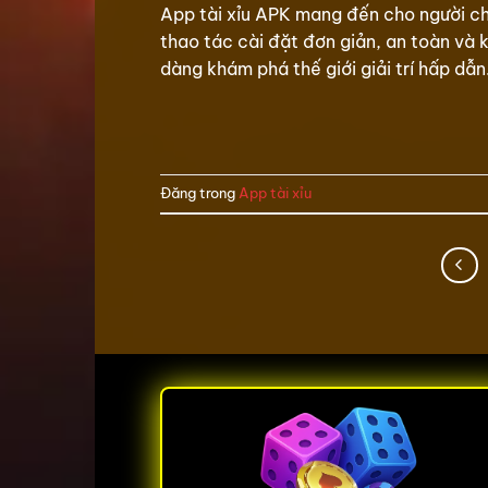
App tài xỉu APK mang đến cho người chơ
thao tác cài đặt đơn giản, an toàn và 
dàng khám phá thế giới giải trí hấp dẫn.
Đăng trong
App tài xỉu