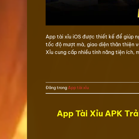
App tài xỉu iOS được thiết kế để giúp 
tốc độ mượt mà, giao diện thân thiện v
Xỉu cung cấp nhiều tính năng tiện ích,
Đăng trong
App tài xỉu
App Tài Xỉu APK Trả