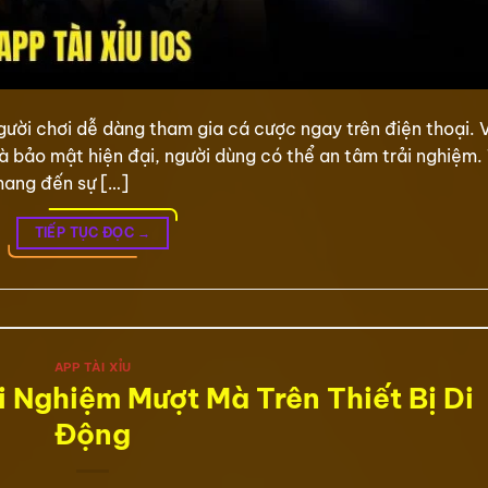
người chơi dễ dàng tham gia cá cược ngay trên điện thoại. 
à bảo mật hiện đại, người dùng có thể an tâm trải nghiệm. 
 mang đến sự […]
TIẾP TỤC ĐỌC
→
APP TÀI XỈU
i Nghiệm Mượt Mà Trên Thiết Bị Di
Động