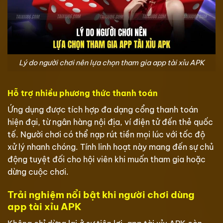
Lý do người chơi nên lựa chọn tham gia app tài xỉu APK
Hỗ trợ nhiều phương thức thanh toán
Ứng dụng được tích hợp đa dạng cổng thanh toán
hiện đại, từ ngân hàng nội địa, ví điện tử đến thẻ quốc
tế. Người chơi có thể nạp rút tiền mọi lúc với tốc độ
xử lý nhanh chóng. Tính linh hoạt này mang đến sự chủ
động tuyệt đối cho hội viên khi muốn tham gia hoặc
dừng cuộc chơi.
Trải nghiệm nổi bật khi người chơi dùng
app tài xỉu APK