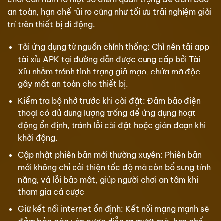
an toàn, hạn chế rủi ro cũng như tối ưu trải nghiệm giải
trí trên thiết bị di động.
Tải ứng dụng từ nguồn chính thống: Chỉ nên tải app
tài xỉu APK tại đường dẫn được cung cấp bởi Tài
Xỉu nhằm tránh tình trạng giả mạo, chứa mã độc
gây mất an toàn cho thiết bị.
Kiểm tra bộ nhớ trước khi cài đặt: Đảm bảo điện
thoại có đủ dung lượng trống để ứng dụng hoạt
động ổn định, tránh lỗi cài đặt hoặc gián đoạn khi
khởi động.
Cập nhật phiên bản mới thường xuyên: Phiên bản
mới không chỉ cải thiện tốc độ mà còn bổ sung tính
năng, vá lỗi bảo mật, giúp người chơi an tâm khi
tham gia cá cược
Giữ kết nối internet ổn định: Kết nối mạng mạnh sẽ