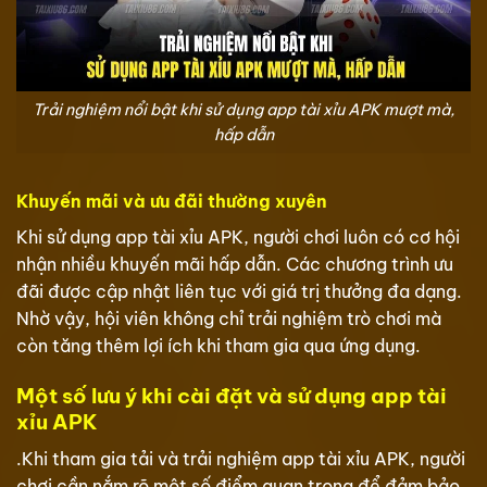
Trải nghiệm nổi bật khi sử dụng app tài xỉu APK mượt mà,
hấp dẫn
Khuyến mãi và ưu đãi thường xuyên
Khi sử dụng app tài xỉu APK, người chơi luôn có cơ hội
nhận nhiều khuyến mãi hấp dẫn. Các chương trình ưu
đãi được cập nhật liên tục với giá trị thưởng đa dạng.
Nhờ vậy, hội viên không chỉ trải nghiệm trò chơi mà
còn tăng thêm lợi ích khi tham gia qua ứng dụng.
Một số lưu ý khi cài đặt và sử dụng app tài
xỉu APK
.Khi tham gia tải và trải nghiệm app tài xỉu APK, người
chơi cần nắm rõ một số điểm quan trọng để đảm bảo