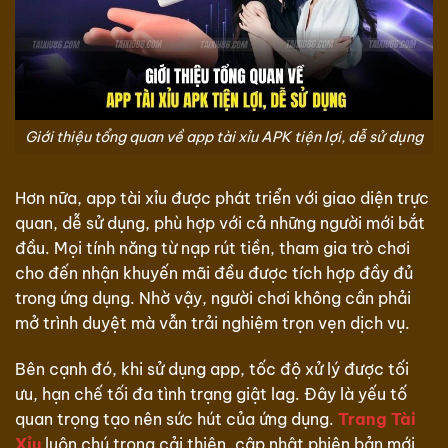
Giới thiệu tổng quan về app tài xỉu APK tiện lợi, dễ sử dụng
Hơn nữa, app tài xỉu được phát triển với giao diện trực
quan, dễ sử dụng, phù hợp với cả những người mới bắt
đầu. Mọi tính năng từ nạp rút tiền, tham gia trò chơi
cho đến nhận khuyến mãi đều được tích hợp đầy đủ
trong ứng dụng. Nhờ vậy, người chơi không cần phải
mở trình duyệt mà vẫn trải nghiệm trọn vẹn dịch vụ.
Bên cạnh đó, khi sử dụng app, tốc độ xử lý được tối
ưu, hạn chế tối đa tình trạng giật lag. Đây là yếu tố
quan trọng tạo nên sức hút của ứng dụng.
Trang Tài
Xỉu
luôn chú trọng cải thiện, cập nhật phiên bản mới