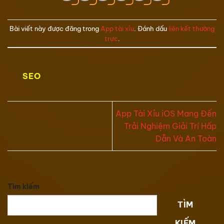
Bài viết này được đăng trong
App tài xỉu
. Đánh dấu
liên kết thường
trực
.
SEO
App Tài Xỉu iOS Mang Đến
Trải Nghiệm Giải Trí Hấp
Dẫn Và An Toàn
Tìm kiếm
TÌM
KIẾM