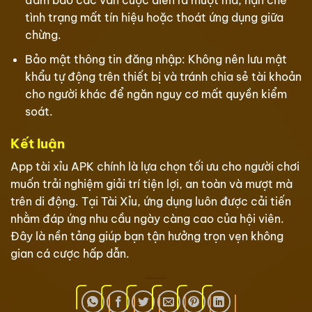
đảm bảo các ván cược diễn ra mượt mà, hạn chế
tình trạng mất tín hiệu hoặc thoát ứng dụng giữa
chừng.
Bảo mật thông tin đăng nhập: Không nên lưu mật
khẩu tự động trên thiết bị và tránh chia sẻ tài khoản
cho người khác để ngăn nguy cơ mất quyền kiểm
soát.
Kết luận
App tài xỉu APK chính là lựa chọn tối ưu cho người chơi
muốn trải nghiệm giải trí tiện lợi, an toàn và mượt mà
trên di động. Tại Tài Xỉu, ứng dụng luôn được cải tiến
nhằm đáp ứng nhu cầu ngày càng cao của hội viên.
Đây là nền tảng giúp bạn tận hưởng trọn vẹn không
gian cá cược hấp dẫn.