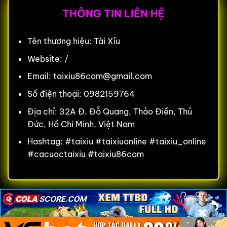
THÔNG TIN LIÊN HỆ
Tên thương hiệu: Tài Xỉu
Website: /
Email:
taixiu86com@gmail.com
Số điện thoại: 0982159764
Địa chỉ: 32A Đ. Đỗ Quang, Thảo Điền, Thủ
Đức, Hồ Chí Minh, Việt Nam
Hashtag: #taixiu #taixiuonline #taixiu_online
#cacuoctaixiu #taixiu86com
×
×
×
Copyright 2026 ©
Flatsome Theme