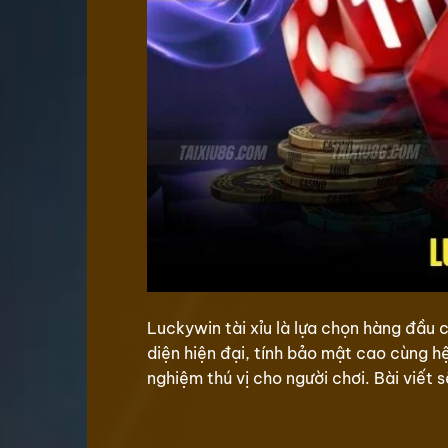
Luckywin tài xỉu là lựa chọn hàng đầu c
diện hiện đại, tính bảo mật cao cùng hệ
nghiệm thú vị cho người chơi. Bài viết s