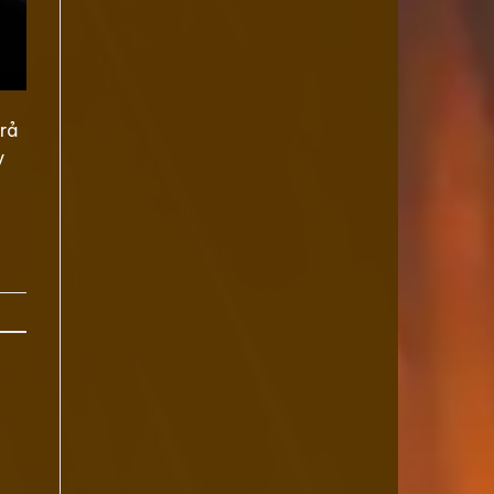
trả
y