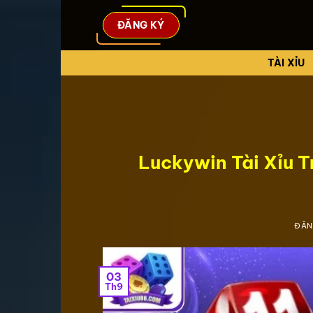
Bỏ
qua
ĐĂNG KÝ
nội
dung
TÀI XỈU
Luckywin Tài Xỉu 
ĐĂN
03
Th9