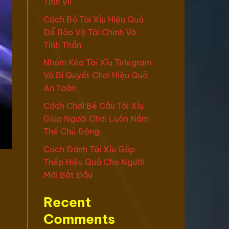
Tinh Vi!
Cách Bỏ Tài Xỉu Hiệu Quả
Để Bảo Vệ Tài Chính Và
Tinh Thần
Nhóm Kéo Tài Xỉu Telegram
Và Bí Quyết Chơi Hiệu Quả
An Toàn
Cách Chơi Bẻ Cầu Tài Xỉu
Giúp Người Chơi Luôn Nắm
Thế Chủ Động
Cách Đánh Tài Xỉu Gấp
Thếp Hiệu Quả Cho Người
Mới Bắt Đầu
Recent
Comments