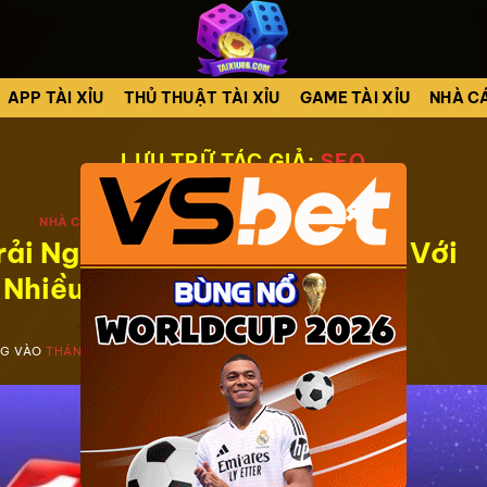
APP TÀI XỈU
THỦ THUẬT TÀI XỈU
GAME TÀI XỈU
NHÀ CÁ
LƯU TRỮ TÁC GIẢ:
SEO
×
NHÀ CÁI TÀI XỈU
Trải Nghiệm Cá Cược Hấp Dẫn Với
Nhiều Ưu Đãi
G VÀO
THÁNG 9 3, 2025
BỞI
SEO