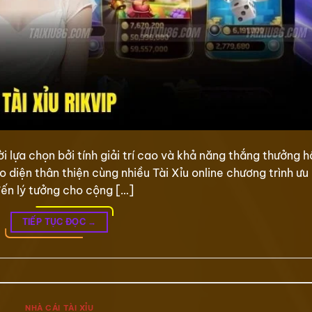
ười lựa chọn bởi tính giải trí cao và khả năng thắng thưởng 
 diện thân thiện cùng nhiều Tài Xỉu online chương trình ưu
đến lý tưởng cho cộng […]
TIẾP TỤC ĐỌC
→
NHÀ CÁI TÀI XỈU