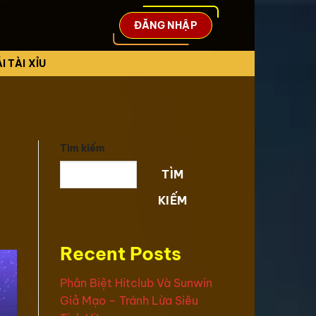
ĐĂNG NHẬP
I TÀI XỈU
Tìm kiếm
TÌM
KIẾM
Recent Posts
Phân Biệt Hitclub Và Sunwin
Giả Mạo – Tránh Lừa Siêu