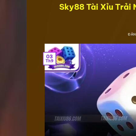
Sky88 Tài Xỉu Trải 
ĐĂN
03
Th9