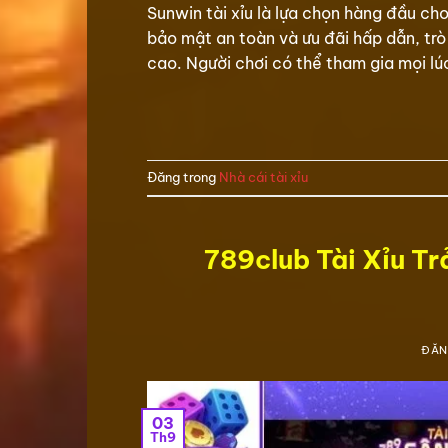
Sunwin tài xỉu là lựa chọn hàng đầu cho
bảo mật an toàn và ưu đãi hấp dẫn, trò 
cao. Người chơi có thể tham gia mọi lúc
Đăng trong
Nhà cái tài xỉu
789club Tài Xỉu T
ĐĂN
03
Th9