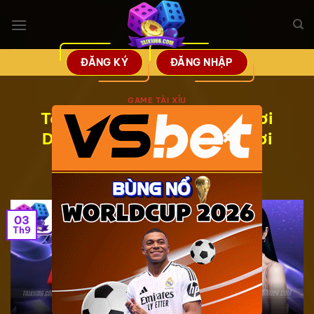
Bỏ
qua
nội
dung
ĐĂNG KÝ
ĐĂNG NHẬP
GAME TÀI XỈU
Tài Xỉu Truyền Thống Trò Chơi
×
Dân Gian Hấp Dẫn Người Chơi
ĐĂNG VÀO
THÁNG 9 3, 2025
BỞI
SEO
03
Th9