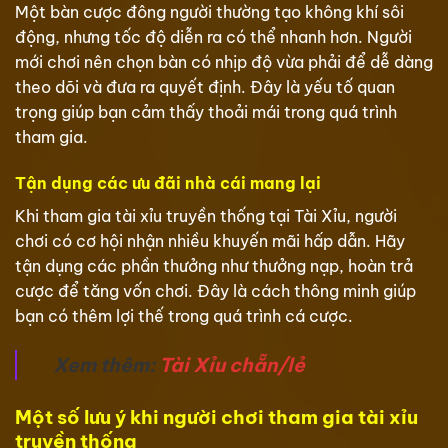
Một bàn cược đông người thường tạo không khí sôi
động, nhưng tốc độ diễn ra có thể nhanh hơn. Người
mới chơi nên chọn bàn có nhịp độ vừa phải để dễ dàng
theo dõi và đưa ra quyết định. Đây là yếu tố quan
trọng giúp bạn cảm thấy thoải mái trong quá trình
tham gia.
Tận dụng các ưu đãi nhà cái mang lại
Khi tham gia tài xỉu truyền thống tại Tài Xỉu, người
chơi có cơ hội nhận nhiều khuyến mãi hấp dẫn. Hãy
tận dụng các phần thưởng như thưởng nạp, hoàn trả
cược để tăng vốn chơi. Đây là cách thông minh giúp
bạn có thêm lợi thế trong quá trình cá cược.
Xem thêm:
Tài Xỉu chẵn/lẻ
Một số lưu ý khi người chơi tham gia tài xỉu
truyền thống