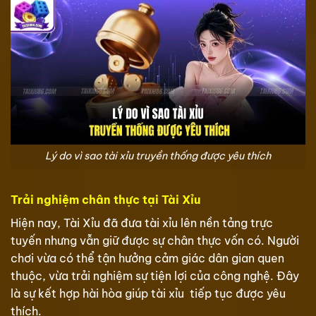
Lý do vì sao tài xỉu truyền thống được yêu thích
Trải nghiệm chân thực tại Tài Xỉu
Hiện nay, Tài Xỉu đã đưa tài xỉu lên nền tảng trực
tuyến nhưng vẫn giữ được sự chân thực vốn có. Người
chơi vừa có thể tận hưởng cảm giác dân gian quen
thuộc, vừa trải nghiệm sự tiện lợi của công nghệ. Đây
là sự kết hợp hài hòa giúp tài xỉu tiếp tục được yêu
thích.