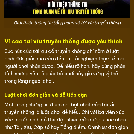
Giới thiệu thông tin tổng quan về tài xỉu truyền thống
Vì sao tài xỉu truyền thống được yêu thích
Sức hút của tài xỉu cổ truyền không chỉ nằm ở luật
chơi đơn giản mà còn đến từ trải nghiệm thực tế mà
người chơi nhận được. Để hiểu rõ hơn, hãy cùng phân
tích những yếu tố giúp trò chơi này giữ vững vị thế
trong lòng người chơi.
Luật chơi đơn giản và dễ tiếp cận
Một trong những ưu điểm nổi bật nhất của tài xỉu
truyền thống là luật chơi dễ hiểu. Chỉ với ba viên xúc
xắc, người chơi có thể đặt nhiều cửa cược khác nhau
như Tài, Xỉu, Cặp số hay Tổng điểm. Chính sự đơn giản