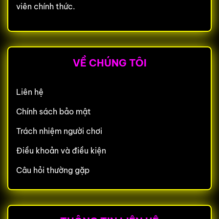
viên chính thức.
VỀ CHÚNG TÔI
Liên hệ
Chính sách bảo mật
Trách nhiệm người chơi
Điều khoản và điều kiện
Câu hỏi thường gặp