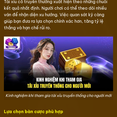
Tài xỉu cổ truyền thường xuất hiện theo những chuỗi
kết quả nhất định. Người chơi có thể theo dõi nhiều
ván để nhận diện xu hướng. Việc quan sát kỹ càng
giúp bạn đưa ra lựa chọn chính xác hơn, tăng tỷ lệ
thắng và hạn chế rủi ro.
Kinh nghiệm khi tham gia tài xỉu truyền thống cho người mới
Lựa chọn bàn cược phù hợp