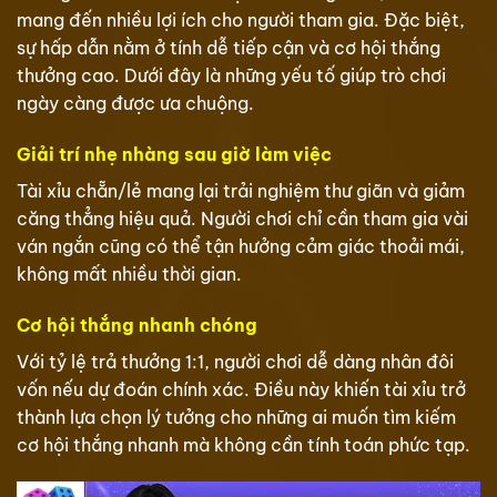
mang đến nhiều lợi ích cho người tham gia. Đặc biệt,
sự hấp dẫn nằm ở tính dễ tiếp cận và cơ hội thắng
thưởng cao. Dưới đây là những yếu tố giúp trò chơi
ngày càng được ưa chuộng.
Giải trí nhẹ nhàng sau giờ làm việc
Tài xỉu chẵn/lẻ mang lại trải nghiệm thư giãn và giảm
căng thẳng hiệu quả. Người chơi chỉ cần tham gia vài
ván ngắn cũng có thể tận hưởng cảm giác thoải mái,
không mất nhiều thời gian.
Cơ hội thắng nhanh chóng
Với tỷ lệ trả thưởng 1:1, người chơi dễ dàng nhân đôi
vốn nếu dự đoán chính xác. Điều này khiến tài xỉu trở
thành lựa chọn lý tưởng cho những ai muốn tìm kiếm
cơ hội thắng nhanh mà không cần tính toán phức tạp.