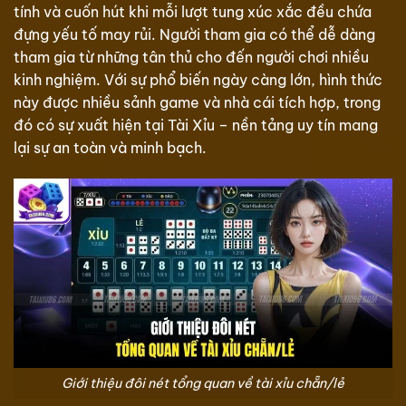
tính và cuốn hút khi mỗi lượt tung xúc xắc đều chứa
đựng yếu tố may rủi. Người tham gia có thể dễ dàng
tham gia từ những tân thủ cho đến người chơi nhiều
kinh nghiệm. Với sự phổ biến ngày càng lớn, hình thức
này được nhiều sảnh game và nhà cái tích hợp, trong
đó có sự xuất hiện tại Tài Xỉu – nền tảng uy tín mang
lại sự an toàn và minh bạch.
Giới thiệu đôi nét tổng quan về tài xỉu chẵn/lẻ