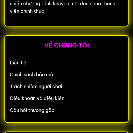
nhiều chương trình khuyến mãi dành cho thành
viên chính thức.
VỀ CHÚNG TÔI
Liên hệ
Chính sách bảo mật
Trách nhiệm người chơi
Điều khoản và điều kiện
Câu hỏi thường gặp