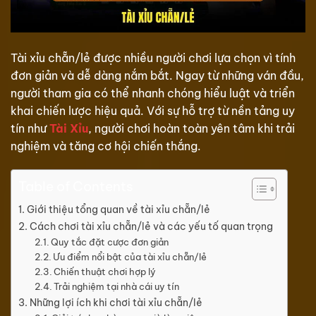
Tài xỉu chẵn/lẻ được nhiều người chơi lựa chọn vì tính
đơn giản và dễ dàng nắm bắt. Ngay từ những ván đầu,
người tham gia có thể nhanh chóng hiểu luật và triển
khai chiến lược hiệu quả. Với sự hỗ trợ từ nền tảng uy
tín như
Tài Xỉu
, người chơi hoàn toàn yên tâm khi trải
nghiệm và tăng cơ hội chiến thắng.
Table of Contents
Giới thiệu tổng quan về tài xỉu chẵn/lẻ
Cách chơi tài xỉu chẵn/lẻ và các yếu tố quan trọng
Quy tắc đặt cược đơn giản
Ưu điểm nổi bật của tài xỉu chẵn/lẻ
Chiến thuật chơi hợp lý
Trải nghiệm tại nhà cái uy tín
Những lợi ích khi chơi tài xỉu chẵn/lẻ