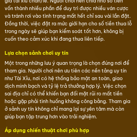
gia tài xỉu chẵn/lẻ. Người chơi nên chia nhỏ số tiền
vốn thành nhiều phần để duy trì được nhiều ván cược
và tránh rơi vào tình trạng mất hết chỉ sau vài lần đặt.
Đồng thời, việc đặt ra mức giới hạn cho số tiền thua lỗ
trong ngày sẽ giúp bạn kiểm soát tốt hơn, không bị
cuốn theo cảm xúc khi đang thua liên tiếp.
Lựa chọn sảnh chơi uy tín
Một trong những lưu ý quan trọng là chọn đúng nơi để
tham gia. Người chơi nên ưu tiên các nền tảng uy tín
như Tài Xỉu, nơi có hệ thống bảo mật an toàn, giao
dịch minh bạch và tỷ lệ trả thưởng hợp lý. Việc chọn
sai địa chỉ có thể khiến bạn đối mặt rủi ro mất tiền
hoặc gặp phải tình huống không công bằng. Tham gia
ở sảnh uy tín không chỉ mang lại sự yên tâm mà còn
giúp bạn tập trung hơn vào trải nghiệm.
Áp dụng chiến thuật chơi phù hợp