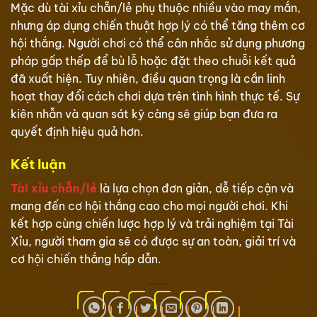
Mặc dù tài xỉu chẵn/lẻ phụ thuộc nhiều vào may mắn,
nhưng áp dụng chiến thuật hợp lý có thể tăng thêm cơ
hội thắng. Người chơi có thể cân nhắc sử dụng phương
pháp gấp thếp để bù lỗ hoặc đặt theo chuỗi kết quả
đã xuất hiện. Tuy nhiên, điều quan trọng là cần linh
hoạt thay đổi cách chơi dựa trên tình hình thực tế. Sự
kiên nhẫn và quan sát kỹ càng sẽ giúp bạn đưa ra
quyết định hiệu quả hơn.
Kết luận
Tài xỉu chẵn/lẻ
là lựa chọn đơn giản, dễ tiếp cận và
mang đến cơ hội thắng cao cho mọi người chơi. Khi
kết hợp cùng chiến lược hợp lý và trải nghiệm tại Tài
Xỉu, người tham gia sẽ có được sự an toàn, giải trí và
cơ hội chiến thắng hấp dẫn.