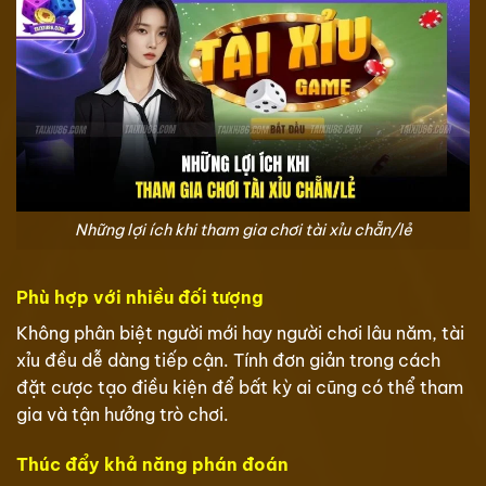
Những lợi ích khi tham gia chơi tài xỉu chẵn/lẻ
Phù hợp với nhiều đối tượng
Không phân biệt người mới hay người chơi lâu năm, tài
xỉu đều dễ dàng tiếp cận. Tính đơn giản trong cách
đặt cược tạo điều kiện để bất kỳ ai cũng có thể tham
gia và tận hưởng trò chơi.
Thúc đẩy khả năng phán đoán