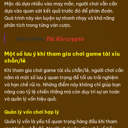
Mặc dù dựa nhiều vào may mắn, người chơi vẫn cần
dựa vào quan sát kết quả trước đó để phán đoán.
Quá trình này rèn luyện sự nhanh nhạy và khả năng
phân tích trong từng ván cược.
Xem thêm:
Tài Xỉu crypto
Một số lưu ý khi tham gia chơi game tài xỉu
chẵn/lẻ
Khi tham gia chơi game tài xỉu chẵn/lẻ, người chơi cần
nắm rõ một số lưu ý quan trọng để tối ưu trải nghiệm
và hạn chế rủi ro. Những điểm này không chỉ giúp bạn
nâng cao tỷ lệ chiến thắng mà còn duy trì sự an toàn
và quản lý vốn hiệu quả.
Quản lý vốn chơi hợp lý
Quản lý vốn là yếu tố quan trọng hàng đầu khi tham