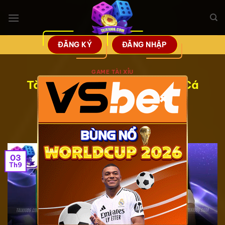
Bỏ
qua
nội
dung
ĐĂNG KÝ
ĐĂNG NHẬP
GAME TÀI XỈU
Tài Xỉu Chẵn/lẻ – Hình Thức Cá
×
Cược Đơn Giản Dễ Thắng
ĐĂNG VÀO
THÁNG 9 3, 2025
BỞI
SEO
03
Th9