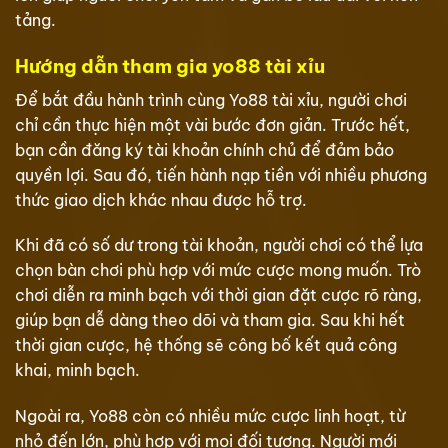
tảng.
Hướng dẫn tham gia yo88 tài xỉu
Để bắt đầu hành trình cùng Yo88 tài xỉu, người chơi
chỉ cần thực hiện một vài bước đơn giản. Trước hết,
bạn cần đăng ký tài khoản chính chủ để đảm bảo
quyền lợi. Sau đó, tiến hành nạp tiền với nhiều phương
thức giao dịch khác nhau được hỗ trợ.
Khi đã có số dư trong tài khoản, người chơi có thể lựa
chọn bàn chơi phù hợp với mức cược mong muốn. Trò
chơi diễn ra minh bạch với thời gian đặt cược rõ ràng,
giúp bạn dễ dàng theo dõi và tham gia. Sau khi hết
thời gian cược, hệ thống sẽ công bố kết quả công
khai, minh bạch.
Ngoài ra, Yo88 còn có nhiều mức cược linh hoạt, từ
nhỏ đến lớn, phù hợp với mọi đối tượng. Người mới