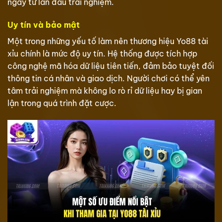
ngay từ lần đầu trải nghiệm.
Uy tín và bảo mật
Một trong những yếu tố làm nên thương hiệu Yo88 tài
xỉu chính là mức độ uy tín. Hệ thống được tích hợp
công nghệ mã hóa dữ liệu tiên tiến, đảm bảo tuyệt đối
thông tin cá nhân và giao dịch. Người chơi có thể yên
tâm trải nghiệm mà không lo rò rỉ dữ liệu hay bị gian
lận trong quá trình đặt cược.