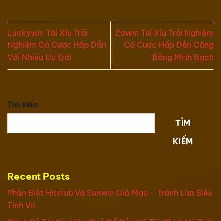
Luckywin Tài Xỉu Trải
Zowin Tài Xỉu Trải Nghiệm
Nghiệm Cá Cược Hấp Dẫn
Cá Cược Hấp Dẫn Công
Với Nhiều Ưu Đãi
Bằng Minh Bạch
Tìm kiếm
TÌM
KIẾM
Recent Posts
Phân Biệt Hitclub Và Sunwin Giả Mạo – Tránh Lừa Siêu
Tinh Vi!