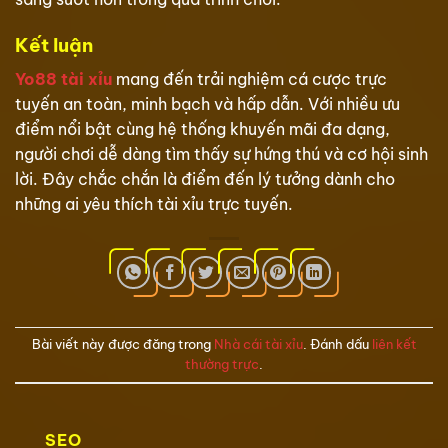
Kết luận
Yo88 tài xỉu
mang đến trải nghiệm cá cược trực
tuyến an toàn, minh bạch và hấp dẫn. Với nhiều ưu
điểm nổi bật cùng hệ thống khuyến mãi đa dạng,
người chơi dễ dàng tìm thấy sự hứng thú và cơ hội sinh
lời. Đây chắc chắn là điểm đến lý tưởng dành cho
những ai yêu thích tài xỉu trực tuyến.
Bài viết này được đăng trong
Nhà cái tài xỉu
. Đánh dấu
liên kết
thường trực
.
SEO