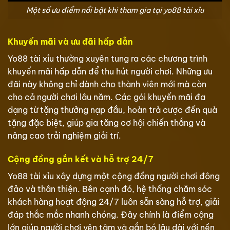
Một số ưu điểm nổi bật khi tham gia tại yo88 tài xỉu
Khuyến mãi và ưu đãi hấp dẫn
Yo88 tài xỉu thường xuyên tung ra các chương trình
khuyến mãi hấp dẫn để thu hút người chơi. Những ưu
đãi này không chỉ dành cho thành viên mới mà còn
cho cả người chơi lâu năm. Các gói khuyến mãi đa
dạng từ tặng thưởng nạp đầu, hoàn trả cược đến quà
tặng đặc biệt, giúp gia tăng cơ hội chiến thắng và
nâng cao trải nghiệm giải trí.
Cộng đồng gắn kết và hỗ trợ 24/7
Yo88 tài xỉu xây dựng một cộng đồng người chơi đông
đảo và thân thiện. Bên cạnh đó, hệ thống chăm sóc
khách hàng hoạt động 24/7 luôn sẵn sàng hỗ trợ, giải
đáp thắc mắc nhanh chóng. Đây chính là điểm cộng
lớn giúp người chơi yên tâm và gắn bó lâu dài với nền