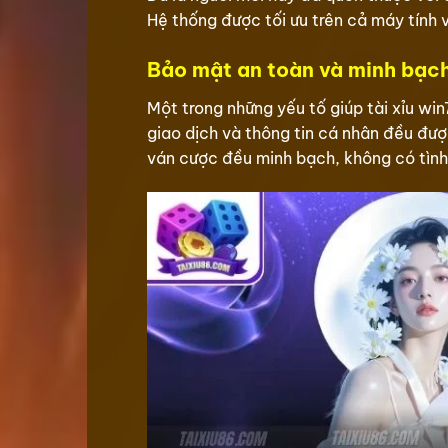
Hệ thống được tối ưu trên cả máy tính v
Bảo mật an toàn và minh bạch
Một trong những yếu tố giúp tài xỉu win
giao dịch và thông tin cá nhân đều đượ
ván cược đều minh bạch, không có tình 