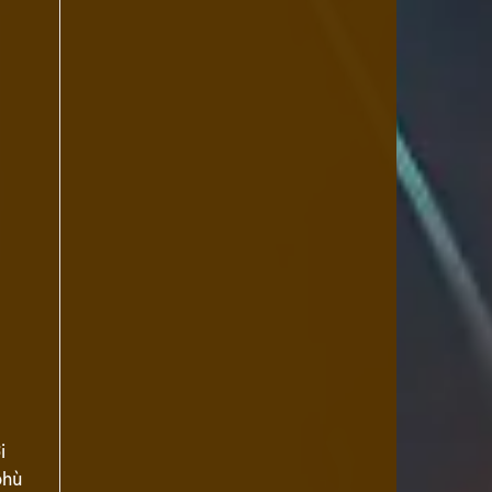
i
phù