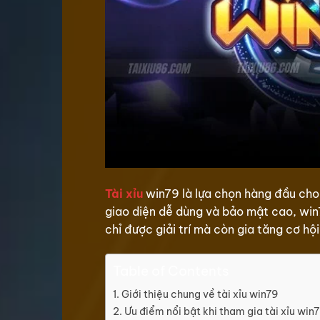
Tài xỉu
win79 là lựa chọn hàng đầu cho 
giao diện dễ dùng và bảo mật cao, win
chỉ được giải trí mà còn gia tăng cơ h
Table of Contents
Giới thiệu chung về tài xỉu win79
Ưu điểm nổi bật khi tham gia tài xỉu win