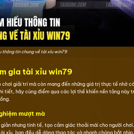
u thông tin chung về tài xỉu win79
m gia tài xỉu win79
ò chơi giải trí mà còn mang đến những giá trị thực tế nhờ c
chi tiết, hãy cùng điểm qua các lợi thế khiến nền tảng này t
đồng.
 nghiệm mượt mà
giản nhưng tinh tế, tạo cảm giác thoải mái cho người chơi
tài xỉu, bạn đều dễ dàng thao tác và nhanh chóng bắt nhịp