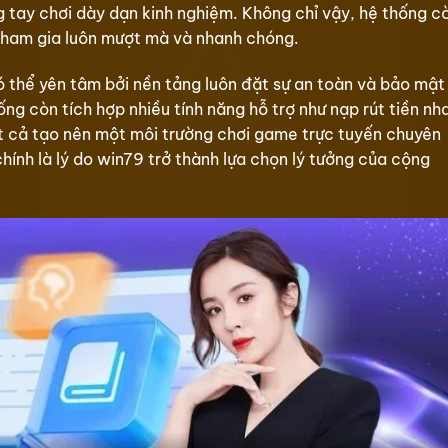
g tay chơi dày dạn kinh nghiệm. Không chỉ vậy, hệ thống c
tham gia luôn mượt mà và nhanh chóng.
có thể yên tâm bởi nền tảng luôn đặt sự an toàn và bảo mật
ống còn tích hợp nhiều tính năng hỗ trợ như nạp rút tiền nh
 cả tạo nên một môi trường chơi game trực tuyến chuyên
ính là lý do win79 trở thành lựa chọn lý tưởng của cộng