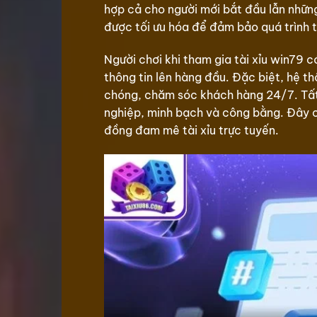
hợp cả cho người mới bắt đầu lẫn nhữn
được tối ưu hóa để đảm bảo quá trình 
Người chơi khi tham gia tài xỉu win79 
thông tin lên hàng đầu. Đặc biệt, hệ th
chóng, chăm sóc khách hàng 24/7. Tất
nghiệp, minh bạch và công bằng. Đây ch
đồng đam mê tài xỉu trực tuyến.