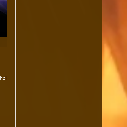
hơi
u