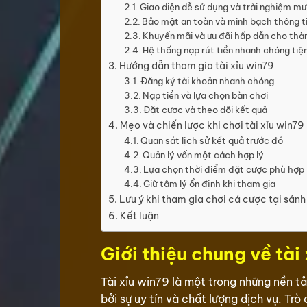
Giao diện dễ sử dụng và trải nghiệm m
Bảo mật an toàn và minh bạch thông t
Khuyến mãi và ưu đãi hấp dẫn cho thà
Hệ thống nạp rút tiền nhanh chóng tiện
Hướng dẫn tham gia tài xỉu win79
Đăng ký tài khoản nhanh chóng
Nạp tiền và lựa chọn bàn chơi
Đặt cược và theo dõi kết quả
Mẹo và chiến lược khi chơi tài xỉu win79
Quan sát lịch sử kết quả trước đó
Quản lý vốn một cách hợp lý
Lựa chọn thời điểm đặt cược phù hợp
Giữ tâm lý ổn định khi tham gia
Lưu ý khi tham gia chơi cá cược tại sảnh 
Kết luận
Giới thiệu chung về tài
Tài xỉu win79 là một trong những nền t
bởi sự uy tín và chất lượng dịch vụ. Trò 