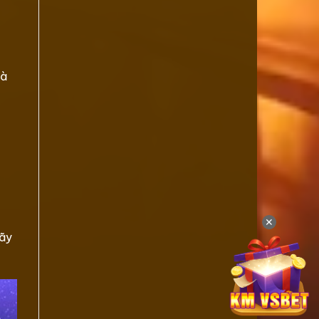
là
✕
hãy