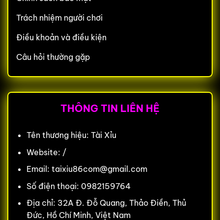
Trách nhiệm người chơi
Điều khoản và điều kiện
Câu hỏi thường gặp
THÔNG TIN LIÊN HỆ
Tên thương hiệu: Tài Xỉu
Website: /
Email:
taixiu86com@gmail.com
Số điện thoại: 0982159764
Địa chỉ: 32A Đ. Đỗ Quang, Thảo Điền, Thủ
Đức, Hồ Chí Minh, Việt Nam