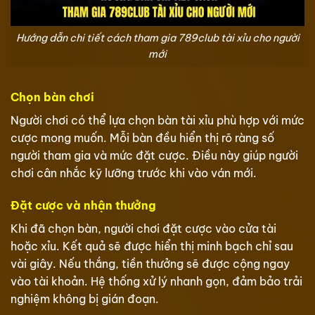
Hướng dẫn chi tiết cách tham gia 789club tài xỉu cho người
mới
Chọn bàn chơi
Người chơi có thể lựa chọn bàn tài xỉu phù hợp với mức
cược mong muốn. Mỗi bàn đều hiển thị rõ ràng số
người tham gia và mức đặt cược. Điều này giúp người
chơi cân nhắc kỹ lưỡng trước khi vào ván mới.
Đặt cược và nhận thưởng
Khi đã chọn bàn, người chơi đặt cược vào cửa tài
hoặc xỉu. Kết quả sẽ được hiển thị minh bạch chỉ sau
vài giây. Nếu thắng, tiền thưởng sẽ được cộng ngay
vào tài khoản. Hệ thống xử lý nhanh gọn, đảm bảo trải
nghiệm không bị gián đoạn.