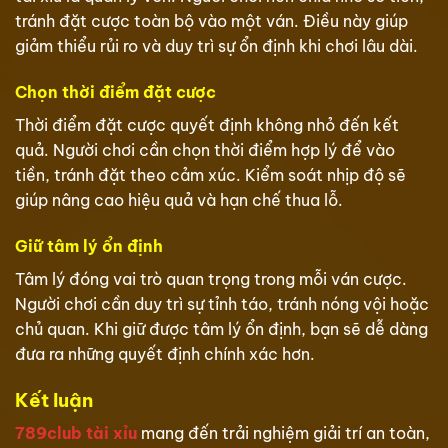
tránh đặt cược toàn bộ vào một ván. Điều này giúp
giảm thiểu rủi ro và duy trì sự ổn định khi chơi lâu dài.
Chọn thời điểm đặt cược
Thời điểm đặt cược quyết định không nhỏ đến kết
quả. Người chơi cần chọn thời điểm hợp lý để vào
tiền, tránh đặt theo cảm xúc. Kiểm soát nhịp độ sẽ
giúp nâng cao hiệu quả và hạn chế thua lỗ.
Giữ tâm lý ổn định
Tâm lý đóng vai trò quan trọng trong mỗi ván cược.
Người chơi cần duy trì sự tỉnh táo, tránh nóng vội hoặc
chủ quan. Khi giữ được tâm lý ổn định, bạn sẽ dễ dàng
đưa ra những quyết định chính xác hơn.
Kết luận
789club tài xỉu
mang đến trải nghiệm giải trí an toàn,