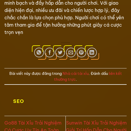
minh bạch và đầy hấp dẫn cho người chơi. Với giao
diện hiện đại, nhiều ưu đãi và chiến lược hợp lý, đây
chắc chắn là lựa chọn phù hợp. Người chơi có thể yên
tâm tham gia để tận hưởng những phút giây cá cược
trọn vẹn
Bài viết này được đăng trong
Nhà cái tài xỉu
. Đánh dấu
liên kết
thường trực
.
SEO
Go88 Tài Xỉu Trải Nghiệm
Sunwin Tài Xỉu Trải Nghiệm
Cá Cược Uy Tín An Toàn
Giải Trí Hấp Dẫn Cho Người